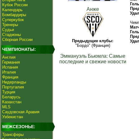
Гол
Кубок России
Пре
Анже
Календарь
Уда
Бомбардиры
Суперкубок
Чемп
Тренеры
Мат
Судьи
Гол
Стадионы
Пре
Сборная России
Предыдущие клубы:
Уда
"Бордо" (Франция)
ЧЕМПИОНАТЫ:
Эммануэль Бьюмла: Самые
Англия
последние и свежие новости
Германия
Испания
Италия
Франция
Нидерланды
Португалия
Турция
Беларусь
Казахстан
MLS
Саудовская Аравия
Узбекистан
МЕЖСЕЗОНЬЕ:
Трансферы