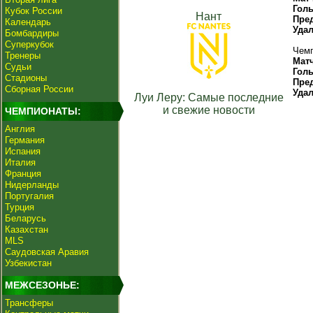
Гол
Кубок России
Нант
Пре
Календарь
Уда
Бомбардиры
Суперкубок
Чемп
Тренеры
Мат
Судьи
Гол
Стадионы
Пре
Сборная России
Уда
Луи Леру: Самые последние
и свежие новости
ЧЕМПИОНАТЫ:
Англия
Германия
Испания
Италия
Франция
Нидерланды
Португалия
Турция
Беларусь
Казахстан
MLS
Саудовская Аравия
Узбекистан
МЕЖСЕЗОНЬЕ:
Трансферы