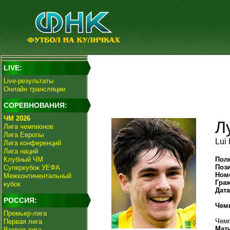
LIVE:
Live-результаты
Онлайн трансляции
СОРЕВНОВАНИЯ:
ЧМ 2026
Л
Лига чемпионов
Лига Европы
Lui 
Лига конференций
Лига наций
Клубный ЧМ
Пол
Поз
Суперкубок УЕФА
Ном
Межконтинентальный
Гра
кубок
Дат
РОССИЯ:
Чем
Премьер-лига
Чемп
Первая лига
Мат
Вторая лига