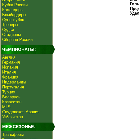
Гол
Кубок России
Пре
Календарь
Уда
Бомбардиры
Суперкубок
Тренеры
Судьи
Стадионы
Сборная России
ЧЕМПИОНАТЫ:
Англия
Германия
Испания
Италия
Франция
Нидерланды
Португалия
Турция
Беларусь
Казахстан
MLS
Саудовская Аравия
Узбекистан
МЕЖСЕЗОНЬЕ:
Трансферы