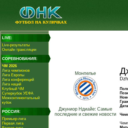
LIVE:
Live-результаты
Онлайн трансляции
СОРЕВНОВАНИЯ:
ЧМ 2026
Д
Лига чемпионов
Монпелье
Лига Европы
Dzh
Лига конференций
Лига наций
Клубный ЧМ
Пол
Поз
Суперкубок УЕФА
Ном
Межконтинентальный
Гра
кубок
Дат
Джуниор Ндиайе: Самые
РОССИЯ:
последние и свежие новости
Чем
Премьер-лига
Чемп
Первая лига
Мат
Вторая лига