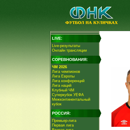
LIVE:
Live-результаты
Онлайн трансляции
СОРЕВНОВАНИЯ:
ЧМ 2026
Лига чемпионов
Лига Европы
Лига конференций
Лига наций
Клубный ЧМ
Суперкубок УЕФА
Межконтинентальный
кубок
РОССИЯ:
Премьер-лига
Первая лига
Вторая лига