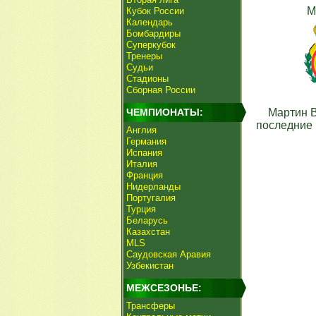
М
Кубок России
Календарь
Бомбардиры
Суперкубок
Тренеры
Судьи
Стадионы
Сборная России
ЧЕМПИОНАТЫ:
Мартин 
последние 
Англия
Германия
Испания
Италия
Франция
Нидерланды
Португалия
Турция
Беларусь
Казахстан
MLS
Саудовская Аравия
Узбекистан
МЕЖСЕЗОНЬЕ:
Трансферы