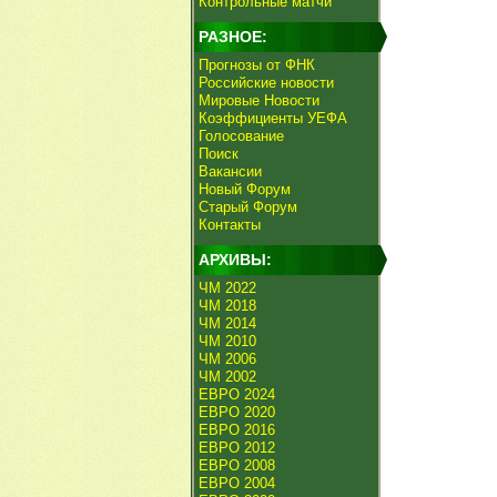
Контрольные матчи
РАЗНОЕ:
Прогнозы от ФНК
Российские новости
Мировые Новости
Коэффициенты УЕФА
Голосование
Поиск
Вакансии
Новый Форум
Старый Форум
Контакты
АРХИВЫ:
ЧМ 2022
ЧМ 2018
ЧМ 2014
ЧМ 2010
ЧМ 2006
ЧМ 2002
ЕВРО 2024
ЕВРО 2020
ЕВРО 2016
ЕВРО 2012
ЕВРО 2008
ЕВРО 2004