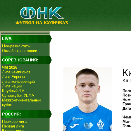
LIVE:
Live-результаты
Онлайн трансляции
СОРЕВНОВАНИЯ:
ЧМ 2026
К
Лига чемпионов
Лига Европы
Kiri
Лига конференций
Лига наций
Клубный ЧМ
Пол
Поз
Суперкубок УЕФА
Ном
Межконтинентальный
Гра
кубок
Дат
РОССИЯ:
Чем
Премьер-лига
Мат
Гол
Первая лига
Вторая лига