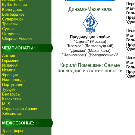
Перв
Кубок России
Мат
Динамо-Махачкала
Календарь
Гол
Бомбардиры
Пре
Суперкубок
Уда
Тренеры
Судьи
Чемп
Стадионы
Мат
Предыдущие клубы:
Сборная России
Гол
"Смена" (Москва)
Пре
"Космос" (Долгопрудный)
ЧЕМПИОНАТЫ:
Уда
"Динамо" (Махачкала)
"Черноморец" (Новороссийск)*
Англия
Чемп
Германия
Мат
Кирилл Помешкин: Самые
Испания
Гол
Италия
последние и свежие новости
Пре
Франция
Уда
Нидерланды
Португалия
Турция
Беларусь
Казахстан
MLS
Саудовская Аравия
Узбекистан
МЕЖСЕЗОНЬЕ:
Трансферы