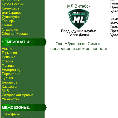
Гол
Кубок России
МЛ Витебск
Пре
Календарь
Уда
Бомбардиры
Суперкубок
Чемп
Тренеры
Мат
Судьи
Гол
Стадионы
Предыдущие клубы:
Пре
Сборная России
"Арис (Кипр)
Уда
ЧЕМПИОНАТЫ:
Оде Абдуллахи: Самые
последние и свежие новости
Англия
Германия
Испания
Италия
Франция
Нидерланды
Португалия
Турция
Беларусь
Казахстан
MLS
Саудовская Аравия
Узбекистан
МЕЖСЕЗОНЬЕ:
Трансферы