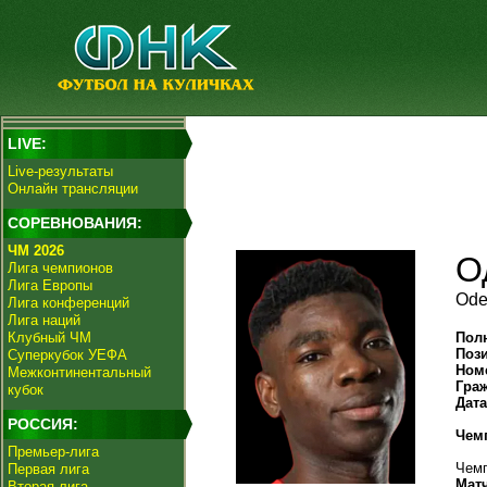
LIVE:
Live-результаты
Онлайн трансляции
СОРЕВНОВАНИЯ:
ЧМ 2026
О
Лига чемпионов
Лига Европы
Ode
Лига конференций
Лига наций
Клубный ЧМ
Пол
Поз
Суперкубок УЕФА
Ном
Межконтинентальный
Гра
кубок
Дат
РОССИЯ:
Чем
Премьер-лига
Чемп
Первая лига
Мат
Вторая лига