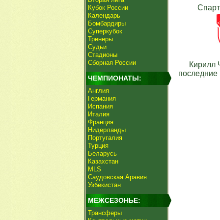
Спарт
Кубок России
Календарь
Бомбардиры
Суперкубок
Тренеры
Судьи
Стадионы
Сборная России
Кирилл 
последние 
ЧЕМПИОНАТЫ:
Англия
Германия
Испания
Италия
Франция
Нидерланды
Португалия
Турция
Беларусь
Казахстан
MLS
Саудовская Аравия
Узбекистан
МЕЖСЕЗОНЬЕ:
Трансферы