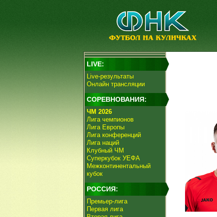
LIVE:
Live-результаты
Онлайн трансляции
СОРЕВНОВАНИЯ:
ЧМ 2026
Лига чемпионов
Лига Европы
Лига конференций
Лига наций
Клубный ЧМ
Суперкубок УЕФА
Межконтинентальный
кубок
РОССИЯ:
Премьер-лига
Первая лига
Вторая лига