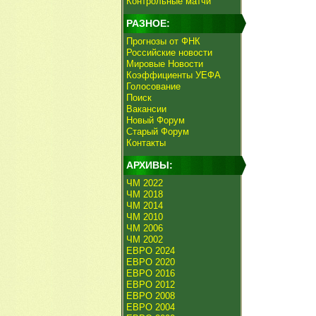
Контрольные матчи
РАЗНОЕ:
Прогнозы от ФНК
Российские новости
Мировые Новости
Коэффициенты УЕФА
Голосование
Поиск
Вакансии
Новый Форум
Старый Форум
Контакты
АРХИВЫ:
ЧМ 2022
ЧМ 2018
ЧМ 2014
ЧМ 2010
ЧМ 2006
ЧМ 2002
ЕВРО 2024
ЕВРО 2020
ЕВРО 2016
ЕВРО 2012
ЕВРО 2008
ЕВРО 2004