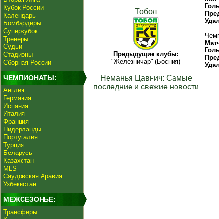
Гол
Кубок России
Тобол
Пре
Календарь
Уда
Бомбардиры
Суперкубок
Чемп
Тренеры
Мат
Судьи
Гол
Предыдущие клубы:
Стадионы
Пре
"Железничар" (Босния)
Сборная России
Уда
ЧЕМПИОНАТЫ:
Неманья Цавнич: Самые
последние и свежие новости
Англия
Германия
Испания
Италия
Франция
Нидерланды
Португалия
Турция
Беларусь
Казахстан
MLS
Саудовская Аравия
Узбекистан
МЕЖСЕЗОНЬЕ:
Трансферы