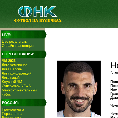
LIVE:
Live-результаты
Онлайн трансляции
СОРЕВНОВАНИЯ:
ЧМ 2026
Н
Лига чемпионов
Лига Европы
Nem
Лига конференций
Лига наций
Клубный ЧМ
Пол
Поз
Суперкубок УЕФА
Ном
Межконтинентальный
Гра
кубок
Дат
РОССИЯ:
Чем
Премьер-лига
Чемп
Первая лига
Мат
Вторая лига