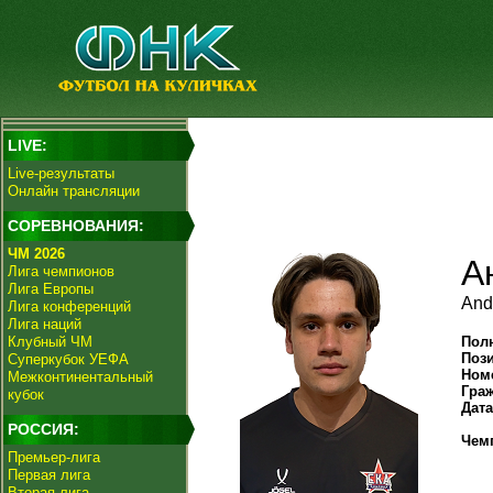
LIVE:
Live-результаты
Онлайн трансляции
СОРЕВНОВАНИЯ:
ЧМ 2026
А
Лига чемпионов
Лига Европы
And
Лига конференций
Лига наций
Клубный ЧМ
Пол
Поз
Суперкубок УЕФА
Ном
Межконтинентальный
Гра
кубок
Дат
РОССИЯ:
Чем
Премьер-лига
Первая лига
Вторая лига