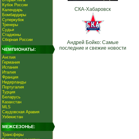
Кубок России
СКА-Хабаровск
Календарь
Бомбардиры
Суперкубок
Тренеры
Судьи
Стадионы
Сборная России
Андрей Бойко: Самые
последние и свежие новости
ЧЕМПИОНАТЫ:
Англия
Германия
Испания
Италия
Франция
Нидерланды
Португалия
Турция
Беларусь
Казахстан
MLS
Саудовская Аравия
Узбекистан
МЕЖСЕЗОНЬЕ:
Трансферы