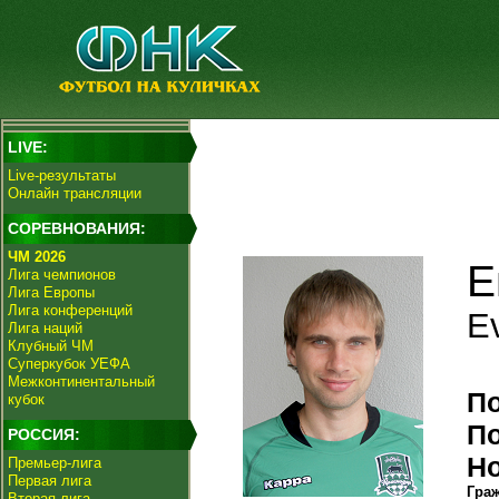
LIVE:
Live-результаты
Онлайн трансляции
СОРЕВНОВАНИЯ:
ЧМ 2026
Е
Лига чемпионов
Лига Европы
Лига конференций
Ev
Лига наций
Клубный ЧМ
Суперкубок УЕФА
Межконтинентальный
П
кубок
П
РОССИЯ:
Н
Премьер-лига
Первая лига
Гра
Вторая лига