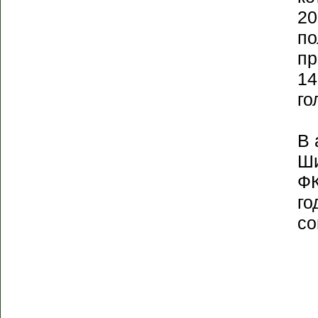
20
по
пр
14
го
В 
Ши
ФК
го
со