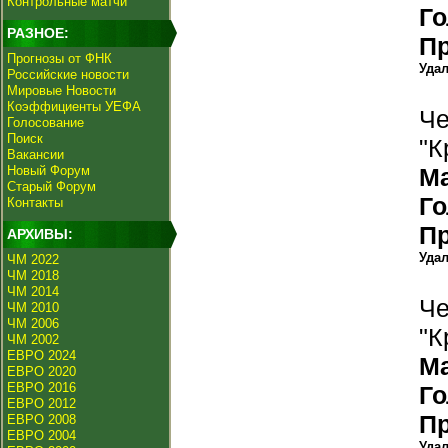
Контрольные матчи
Г
РАЗНОЕ:
П
Прогнозы от ФНК
Уда
Российские новости
Мировые Новости
Коэффициенты УЕФА
Че
Голосование
Поиск
"К
Вакансии
Новый Форум
М
Старый Форум
Г
Контакты
П
АРХИВЫ:
Уда
ЧМ 2022
ЧМ 2018
ЧМ 2014
Че
ЧМ 2010
ЧМ 2006
"К
ЧМ 2002
ЕВРО 2024
М
ЕВРО 2020
ЕВРО 2016
Г
ЕВРО 2012
П
ЕВРО 2008
ЕВРО 2004
Уда