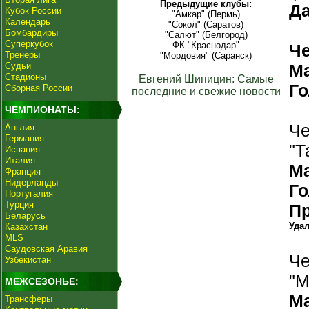
Предыдущие клубы:
Да
Кубок России
"Амкар" (Пермь)
Календарь
"Сокол" (Саратов)
Бомбардиры
"Салют" (Белгород)
Суперкубок
ФК "Краснодар"
Ч
Тренеры
"Мордовия" (Саранск)
Судьи
М
Стадионы
Евгений Шипицин: Самые
Г
Сборная России
последние и свежие новости
ЧЕМПИОНАТЫ:
Че
Англия
Германия
"Т
Испания
Италия
М
Франция
Нидерланды
Г
Португалия
Турция
П
Беларусь
Уда
Казахстан
MLS
Саудовская Аравия
Че
Узбекистан
"М
МЕЖСЕЗОНЬЕ:
М
Трансферы