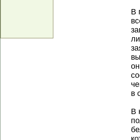
В 
вс
за
ли
за
вы
он
со
че
в 
В 
по
бе
ко