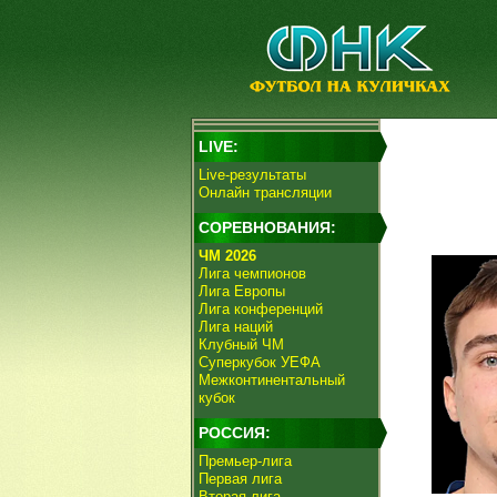
LIVE:
Live-результаты
Онлайн трансляции
СОРЕВНОВАНИЯ:
ЧМ 2026
Лига чемпионов
Лига Европы
Лига конференций
Лига наций
Клубный ЧМ
Суперкубок УЕФА
Межконтинентальный
кубок
РОССИЯ:
Премьер-лига
Первая лига
Вторая лига