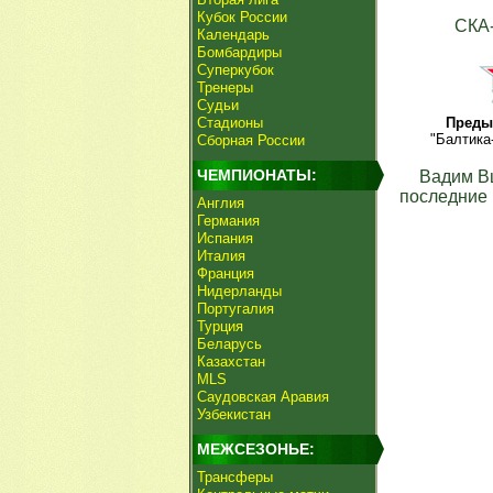
Кубок России
СКА
Календарь
Бомбардиры
Суперкубок
Тренеры
Судьи
Стадионы
Преды
"Балтика
Сборная России
ЧЕМПИОНАТЫ:
Вадим В
последние 
Англия
Германия
Испания
Италия
Франция
Нидерланды
Португалия
Турция
Беларусь
Казахстан
MLS
Саудовская Аравия
Узбекистан
МЕЖСЕЗОНЬЕ:
Трансферы