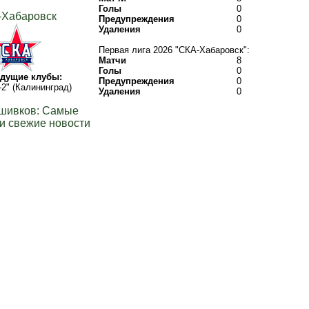
Голы
0
-Хабаровск
Предупреждения
0
Удаления
0
Первая лига 2026 "СКА-Хабаровск":
Матчи
8
Голы
0
дущие клубы:
Предупреждения
0
-2" (Калининград)
Удаления
0
шивков: Самые
и свежие новости