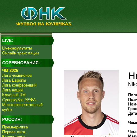
LIVE:
Live-результаты
Онлайн трансляции
СОРЕВНОВАНИЯ:
ЧМ 2026
Н
Лига чемпионов
Лига Европы
Nik
Лига конференций
Лига наций
Клубный ЧМ
Пол
Поз
Суперкубок УЕФА
Ном
Межконтинентальный
Гра
кубок
Дат
РОССИЯ:
Чем
Премьер-лига
Чемп
Первая лига
Мат
Вторая лига