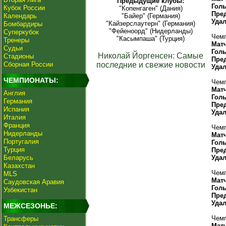
Предыдущие клубы:
Гол
Кубок России
"Копенгаген" (Дания)
Пре
Календарь
"Байер" (Германия)
Уда
"Кайзерслаутерн" (Германия)
Бомбардиры
"Фейеноорд" (Нидерланды)
Суперкубок
Чемп
"Касымпаша" (Турция)
Тренеры
Мат
Судьи
Гол
Николай Йоргенсен: Самые
Стадионы
Пре
Сборная России
последние и свежие новости
Уда
ЧЕМПИОНАТЫ:
Чемп
Мат
Англия
Гол
Германия
Пре
Испания
Уда
Италия
Франция
Чемп
Нидерланды
Мат
Португалия
Гол
Турция
Пре
Беларусь
Уда
Казахстан
Чемп
MLS
Мат
Саудовская Аравия
Гол
Узбекистан
Пре
Уда
МЕЖСЕЗОНЬЕ:
Чемп
Трансферы
Мат