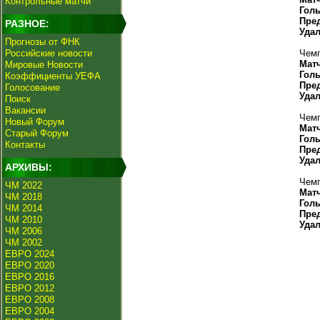
Контрольные матчи
Гол
Пре
РАЗНОЕ:
Уда
Прогнозы от ФНК
Российские новости
Чемп
Мат
Мировые Новости
Гол
Коэффициенты УЕФА
Пре
Голосование
Уда
Поиск
Вакансии
Чемп
Новый Форум
Мат
Старый Форум
Гол
Контакты
Пре
Уда
АРХИВЫ:
Чемп
ЧМ 2022
Мат
ЧМ 2018
Гол
ЧМ 2014
Пре
ЧМ 2010
Уда
ЧМ 2006
ЧМ 2002
ЕВРО 2024
ЕВРО 2020
ЕВРО 2016
ЕВРО 2012
ЕВРО 2008
ЕВРО 2004