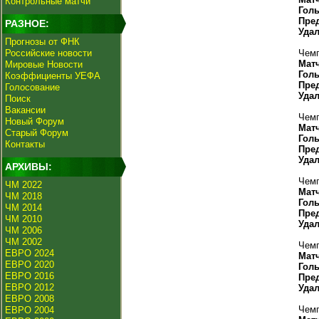
Контрольные матчи
Гол
Пре
РАЗНОЕ:
Уда
Прогнозы от ФНК
Российские новости
Чемп
Мат
Мировые Новости
Гол
Коэффициенты УЕФА
Пре
Голосование
Уда
Поиск
Вакансии
Чемп
Новый Форум
Мат
Старый Форум
Гол
Контакты
Пре
Уда
АРХИВЫ:
Чемп
ЧМ 2022
Мат
ЧМ 2018
Гол
ЧМ 2014
Пре
ЧМ 2010
Уда
ЧМ 2006
ЧМ 2002
Чемп
ЕВРО 2024
Мат
ЕВРО 2020
Гол
ЕВРО 2016
Пре
ЕВРО 2012
Уда
ЕВРО 2008
Чемп
ЕВРО 2004