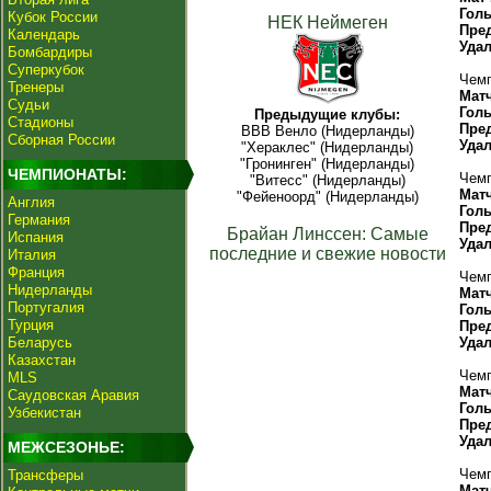
Гол
Кубок России
НЕК Неймеген
Пре
Календарь
Уда
Бомбардиры
Суперкубок
Чемп
Тренеры
Мат
Судьи
Гол
Предыдущие клубы:
Стадионы
Пре
ВВВ Венло (Нидерланды)
Сборная России
Уда
"Хераклес" (Нидерланды)
"Гронинген" (Нидерланды)
ЧЕМПИОНАТЫ:
Чемп
"Витесс" (Нидерланды)
Мат
"Фейеноорд" (Нидерланды)
Англия
Гол
Германия
Пре
Брайан Линссен: Самые
Испания
Уда
последние и свежие новости
Италия
Франция
Чемп
Нидерланды
Мат
Португалия
Гол
Турция
Пре
Беларусь
Уда
Казахстан
Чемп
MLS
Мат
Саудовская Аравия
Гол
Узбекистан
Пре
Уда
МЕЖСЕЗОНЬЕ:
Чемп
Трансферы
Мат