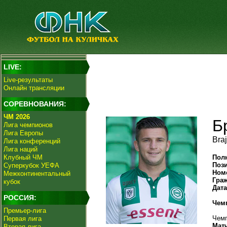
LIVE:
Live-результаты
Онлайн трансляции
СОРЕВНОВАНИЯ:
ЧМ 2026
Б
Лига чемпионов
Лига Европы
Bra
Лига конференций
Лига наций
Клубный ЧМ
Пол
Поз
Суперкубок УЕФА
Ном
Межконтинентальный
Гра
кубок
Дат
РОССИЯ:
Чем
Премьер-лига
Чемп
Первая лига
Мат
Вторая лига