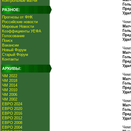
Контрольные матчи
Гол
Пре
РАЗНОЕ:
Уда
Прогнозы от ФНК
Российские новости
Чемп
Мат
Мировые Новости
Гол
Коэффициенты УЕФА
Пре
Голосование
Уда
Поиск
Вакансии
Чемп
Новый Форум
Мат
Старый Форум
Гол
Контакты
Пре
Уда
АРХИВЫ:
Чемп
ЧМ 2022
Мат
ЧМ 2018
Гол
ЧМ 2014
Пре
ЧМ 2010
Уда
ЧМ 2006
ЧМ 2002
Чемп
ЕВРО 2024
Мат
ЕВРО 2020
Гол
ЕВРО 2016
Пре
ЕВРО 2012
Уда
ЕВРО 2008
Чемп
ЕВРО 2004