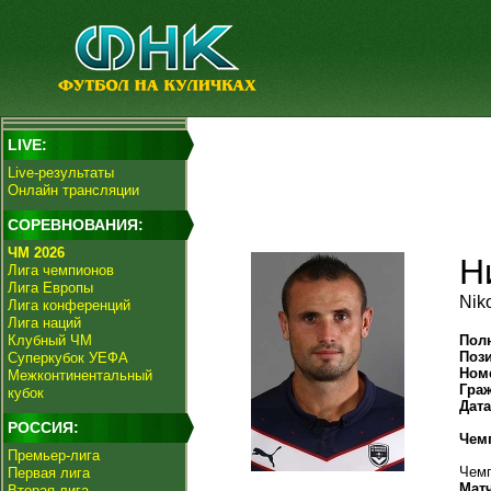
LIVE:
Live-результаты
Онлайн трансляции
СОРЕВНОВАНИЯ:
ЧМ 2026
Н
Лига чемпионов
Лига Европы
Niko
Лига конференций
Лига наций
Клубный ЧМ
Пол
Поз
Суперкубок УЕФА
Ном
Межконтинентальный
Гра
кубок
Дат
РОССИЯ:
Чем
Премьер-лига
Чемп
Первая лига
Мат
Вторая лига