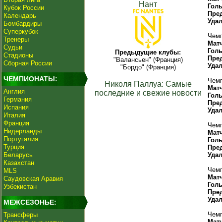
Нант
Гол
Кубок России
Пре
Календарь
Уда
Бомбардиры
Суперкубок
Чемп
Тренеры
Мат
Судьи
Гол
Предыдущие клубы:
Стадионы
Пре
"Валансьен" (Франция)
Сборная России
Уда
"Бордо" (Франция)
ЧЕМПИОНАТЫ:
Чемп
Николя Паллуа: Самые
Мат
Англия
последние и свежие новости
Гол
Германия
Пре
Испания
Уда
Италия
Франция
Чемп
Нидерланды
Мат
Португалия
Гол
Турция
Пре
Беларусь
Уда
Казахстан
Чемп
MLS
Мат
Саудовская Аравия
Гол
Узбекистан
Пре
Уда
МЕЖСЕЗОНЬЕ:
Чемп
Трансферы
Мат