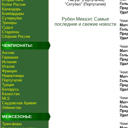
Гол
"Сетубал" (Португалия)
Кубок России
Пре
Календарь
Уда
Бомбардиры
Суперкубок
Рубен Микаэл: Самые
Чемп
Тренеры
последние и свежие новости
Мат
Судьи
Гол
Стадионы
Пре
Сборная России
Уда
ЧЕМПИОНАТЫ:
Чемп
Мат
Англия
Гол
Германия
Пре
Испания
Уда
Италия
Франция
Чемп
Нидерланды
Мат
Португалия
Гол
Турция
Пре
Беларусь
Уда
Казахстан
Чемп
MLS
Мат
Саудовская Аравия
Гол
Узбекистан
Пре
Уда
МЕЖСЕЗОНЬЕ:
Чемп
Трансферы
Мат