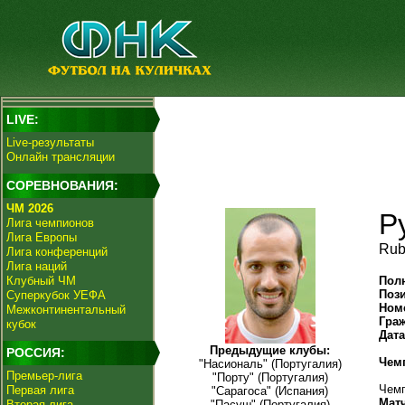
LIVE:
Live-результаты
Онлайн трансляции
СОРЕВНОВАНИЯ:
ЧМ 2026
Р
Лига чемпионов
Лига Европы
Rub
Лига конференций
Лига наций
Клубный ЧМ
Пол
Поз
Суперкубок УЕФА
Ном
Межконтинентальный
Гра
кубок
Дат
Предыдущие клубы:
РОССИЯ:
Чем
"Насиональ" (Португалия)
Премьер-лига
"Порту" (Португалия)
Чемп
Первая лига
"Сарагоса" (Испания)
Мат
Вторая лига
"Пасуш" (Португалия)