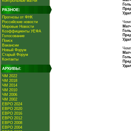
Контрольные матчи
Гол
Пре
РАЗНОЕ:
Уда
Прогнозы от ФНК
Российские новости
Чемп
Мат
Мировые Новости
Гол
Коэффициенты УЕФА
Пре
Голосование
Уда
Поиск
Вакансии
Чемп
Новый Форум
Мат
Старый Форум
Гол
Контакты
Пре
Уда
АРХИВЫ:
ЧМ 2022
ЧМ 2018
ЧМ 2014
ЧМ 2010
ЧМ 2006
ЧМ 2002
ЕВРО 2024
ЕВРО 2020
ЕВРО 2016
ЕВРО 2012
ЕВРО 2008
ЕВРО 2004