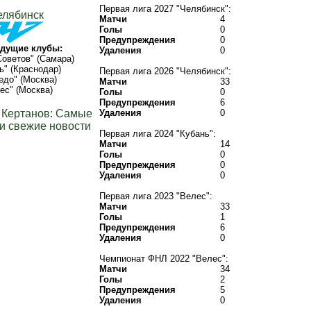
Первая лига 2027 "Челябинск":
елябинск
Матчи
4
Голы
0
Предупреждения
0
дущие клубы:
Удаления
0
оветов" (Самара)
ь" (Краснодар)
Первая лига 2026 "Челябинск":
едо" (Москва)
Матчи
33
ес" (Москва)
Голы
0
Предупреждения
6
 Кертанов: Самые
Удаления
0
и свежие новости
Первая лига 2024 "Кубань":
Матчи
14
Голы
0
Предупреждения
0
Удаления
0
Первая лига 2023 "Велес":
Матчи
33
Голы
1
Предупреждения
6
Удаления
0
Чемпионат ФНЛ 2022 "Велес":
Матчи
34
Голы
2
Предупреждения
5
Удаления
0