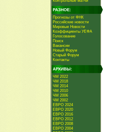
Контрольные матчи
РАЗНОЕ:
Прогнозы от ФНК
Российские новости
Мировые Новости
Коэффициенты УЕФА
Голосование
Поиск
Вакансии
Новый Форум
Старый Форум
Контакты
АРХИВЫ:
ЧМ 2022
ЧМ 2018
ЧМ 2014
ЧМ 2010
ЧМ 2006
ЧМ 2002
ЕВРО 2024
ЕВРО 2020
ЕВРО 2016
ЕВРО 2012
ЕВРО 2008
ЕВРО 2004