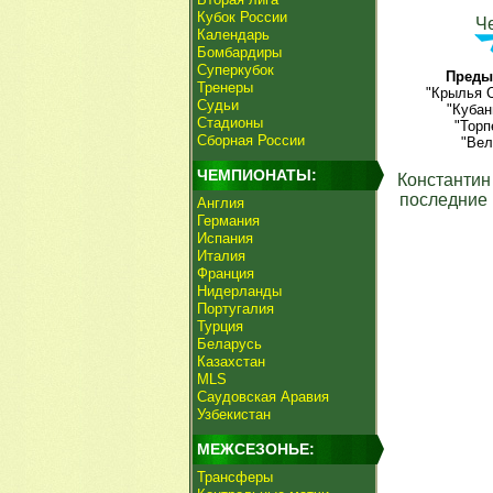
Кубок России
Ч
Календарь
Бомбардиры
Суперкубок
Преды
Тренеры
"Крылья С
Судьи
"Кубан
Стадионы
"Торп
Сборная России
"Вел
ЧЕМПИОНАТЫ:
Константин
последние 
Англия
Германия
Испания
Италия
Франция
Нидерланды
Португалия
Турция
Беларусь
Казахстан
MLS
Саудовская Аравия
Узбекистан
МЕЖСЕЗОНЬЕ:
Трансферы