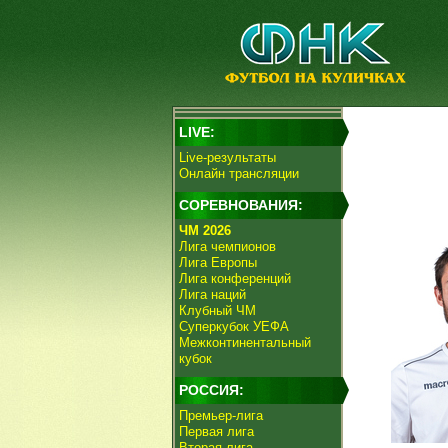
LIVE:
Live-результаты
Онлайн трансляции
СОРЕВНОВАНИЯ:
ЧМ 2026
Лига чемпионов
Лига Европы
Лига конференций
Лига наций
Клубный ЧМ
Суперкубок УЕФА
Межконтинентальный
кубок
РОССИЯ:
Премьер-лига
Первая лига
Вторая лига