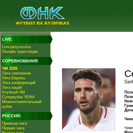
LIVE:
Live-результаты
Онлайн трансляции
СОРЕВНОВАНИЯ:
ЧМ 2026
С
Лига чемпионов
Лига Европы
Ser
Лига конференций
Лига наций
Клубный ЧМ
Пол
Поз
Суперкубок УЕФА
Ном
Межконтинентальный
Гра
кубок
Дат
РОССИЯ:
Чем
Премьер-лига
Чемп
Первая лига
Мат
Вторая лига