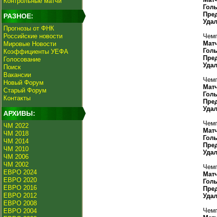
Контрольные матчи
Гол
Пре
РАЗНОЕ:
Уда
Прогнозы от ФНК
Российские новости
Чемп
Мат
Мировые Новости
Гол
Коэффициенты УЕФА
Пре
Голосование
Уда
Поиск
Вакансии
Чемп
Новый Форум
Мат
Старый Форум
Гол
Контакты
Пре
Уда
АРХИВЫ:
Чемп
ЧМ 2022
Мат
ЧМ 2018
Гол
ЧМ 2014
Пре
ЧМ 2010
Уда
ЧМ 2006
ЧМ 2002
Чемп
ЕВРО 2024
Мат
ЕВРО 2020
Гол
ЕВРО 2016
Пре
ЕВРО 2012
Уда
ЕВРО 2008
Чемп
ЕВРО 2004