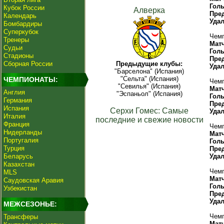
Гол
Кубок России
Алверка
Пре
Календарь
Уда
Бомбардиры
Суперкубок
Чемп
Тренеры
Мат
Судьи
Гол
Стадионы
Пре
Сборная России
Предыдущие клубы:
Уда
"Барселона" (Испания)
"Сельта" (Испания)
ЧЕМПИОНАТЫ:
Чемп
"Севилья" (Испания)
Мат
Англия
"Эспаньол" (Испания)
Гол
Германия
Пре
Испания
Серхи Гомес: Самые
Уда
Италия
последние и свежие новости
Франция
Чемп
Нидерланды
Мат
Португалия
Гол
Турция
Пре
Беларусь
Уда
Казахстан
Чемп
MLS
Мат
Саудовская Аравия
Гол
Узбекистан
Пре
Уда
МЕЖСЕЗОНЬЕ:
Чемп
Трансферы
Мат