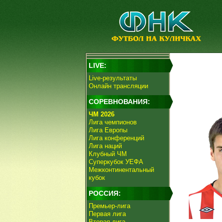
LIVE:
Live-результаты
Онлайн трансляции
СОРЕВНОВАНИЯ:
ЧМ 2026
Лига чемпионов
Лига Европы
Лига конференций
Лига наций
Клубный ЧМ
Суперкубок УЕФА
Межконтинентальный
кубок
РОССИЯ:
Премьер-лига
Первая лига
Вторая лига