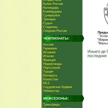
Кубок России
Календарь
Бомбардиры
Суперкубок
Тренеры
Судьи
Стадионы
Сборная России
Преды
"Атле
ЧЕМПИОНАТЫ:
"Миран
"Мальо
Англия
Германия
Иньиго де 
Испания
последние 
Италия
Франция
Нидерланды
Португалия
Турция
Беларусь
Казахстан
MLS
Саудовская Аравия
Узбекистан
МЕЖСЕЗОНЬЕ:
Трансферы