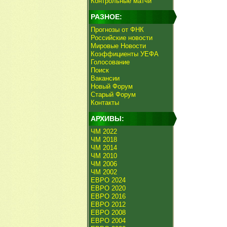
Контрольные матчи
РАЗНОЕ:
Прогнозы от ФНК
Российские новости
Мировые Новости
Коэффициенты УЕФА
Голосование
Поиск
Вакансии
Новый Форум
Старый Форум
Контакты
АРХИВЫ:
ЧМ 2022
ЧМ 2018
ЧМ 2014
ЧМ 2010
ЧМ 2006
ЧМ 2002
ЕВРО 2024
ЕВРО 2020
ЕВРО 2016
ЕВРО 2012
ЕВРО 2008
ЕВРО 2004