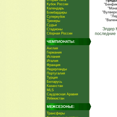
Преды
Кубок России
"Бенфик
Календарь
"Мона
"Вулверх
Бомбардиры
"Ли
Суперкубок
"Вален
Тренеры
Судьи
Элдер 
Стадионы
Сборная России
последние 
ЧЕМПИОНАТЫ:
Англия
Германия
Испания
Италия
Франция
Нидерланды
Португалия
Турция
Беларусь
Казахстан
MLS
Саудовская Аравия
Узбекистан
МЕЖСЕЗОНЬЕ:
Трансферы