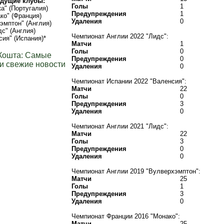
дущие клубы:
Голы
1
а" (Португалия)
Предупреждения
1
ко" (Франция)
Удаления
0
эмптон" (Англия)
дс" (Англия)
Чемпионат Англии 2022 "Лидс":
сия" (Испания)*
Матчи
1
Голы
0
Кошта: Самые
Предупреждения
0
и свежие новости
Удаления
0
Чемпионат Испании 2022 "Валенсия":
Матчи
22
Голы
0
Предупреждения
3
Удаления
0
Чемпионат Англии 2021 "Лидс":
Матчи
22
Голы
3
Предупреждения
0
Удаления
0
Чемпионат Англии 2019 "Вулверхэмптон":
Матчи
25
Голы
1
Предупреждения
3
Удаления
0
Чемпионат Франции 2016 "Монако":
Матчи
25