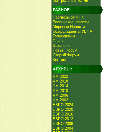
Контрольные матчи
РАЗНОЕ:
Прогнозы от ФНК
Российские новости
Мировые Новости
Коэффициенты УЕФА
Голосование
Поиск
Вакансии
Новый Форум
Старый Форум
Контакты
АРХИВЫ:
ЧМ 2022
ЧМ 2018
ЧМ 2014
ЧМ 2010
ЧМ 2006
ЧМ 2002
ЕВРО 2024
ЕВРО 2020
ЕВРО 2016
ЕВРО 2012
ЕВРО 2008
ЕВРО 2004