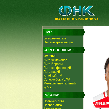
LIVE:
Live-результаты
Онлайн трансляции
СОРЕВНОВАНИЯ:
ЧМ 2026
Лига чемпионов
Лига Европы
Лига конференций
Лига наций
Клубный ЧМ
Суперкубок УЕФА
Межконтинентальный
кубок
РОССИЯ:
Премьер-лига
Первая лига
Вторая лига