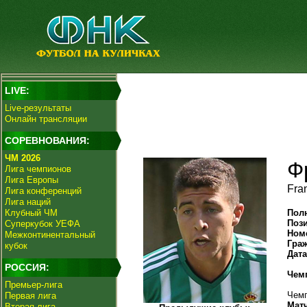
LIVE:
Live-результаты
Онлайн трансляции
СОРЕВНОВАНИЯ:
ЧМ 2026
Ф
Лига чемпионов
Лига Европы
Fran
Лига конференций
Лига наций
Клубный ЧМ
Пол
Поз
Суперкубок УЕФА
Ном
Межконтинентальный
Гра
кубок
Дат
РОССИЯ:
Чем
Премьер-лига
Чемп
Первая лига
Мат
Вторая лига