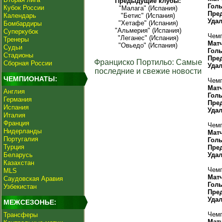
Предыдущие клубы:
Гол
Кубок России
"Малага" (Испания)
Пре
Календарь
"Бетис" (Испания)
Уда
"Хетафе" (Испания)
Бомбардиры
"Альмерия" (Испания)
Суперкубок
Чемп
"Леганес" (Испания)
Тренеры
Мат
"Овьедо" (Испания)
Судьи
Гол
Стадионы
Пре
Франциско Портильо: Самые
Сборная России
Уда
последние и свежие новости
ЧЕМПИОНАТЫ:
Чемп
Мат
Англия
Гол
Германия
Пре
Испания
Уда
Италия
Франция
Чемп
Нидерланды
Мат
Португалия
Гол
Турция
Пре
Беларусь
Уда
Казахстан
Чемп
MLS
Мат
Саудовская Аравия
Гол
Узбекистан
Пре
Уда
МЕЖСЕЗОНЬЕ:
Чемп
Трансферы
Мат