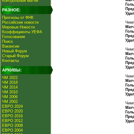
Контрольные матчи
Гол
Пре
РАЗНОЕ:
Уда
Прогнозы от ФНК
Российские новости
Чемп
Мат
Мировые Новости
Гол
Коэффициенты УЕФА
Пре
Голосование
Уда
Поиск
Вакансии
Чемп
Новый Форум
Мат
Старый Форум
Гол
Контакты
Пре
Уда
АРХИВЫ:
Чемп
ЧМ 2022
Мат
ЧМ 2018
Гол
ЧМ 2014
Пре
ЧМ 2010
Уда
ЧМ 2006
ЧМ 2002
Чемп
ЕВРО 2024
Мат
ЕВРО 2020
Гол
ЕВРО 2016
Пре
ЕВРО 2012
Уда
ЕВРО 2008
ЕВРО 2004