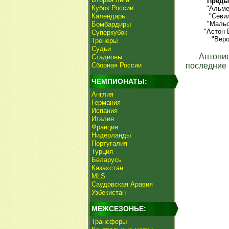
Преды
Кубок России
"Альме
Календарь
"Севил
"Мальо
Бомбардиры
"Астон 
Суперкубок
"Веро
Тренеры
Судьи
Антони
Стадионы
Сборная России
последние 
ЧЕМПИОНАТЫ:
Англия
Германия
Испания
Италия
Франция
Нидерланды
Португалия
Турция
Беларусь
Казахстан
MLS
Саудовская Аравия
Узбекистан
МЕЖСЕЗОНЬЕ:
Трансферы