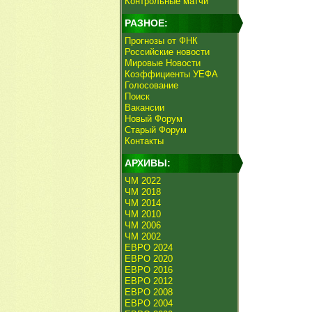
Контрольные матчи
РАЗНОЕ:
Прогнозы от ФНК
Российские новости
Мировые Новости
Коэффициенты УЕФА
Голосование
Поиск
Вакансии
Новый Форум
Старый Форум
Контакты
АРХИВЫ:
ЧМ 2022
ЧМ 2018
ЧМ 2014
ЧМ 2010
ЧМ 2006
ЧМ 2002
ЕВРО 2024
ЕВРО 2020
ЕВРО 2016
ЕВРО 2012
ЕВРО 2008
ЕВРО 2004