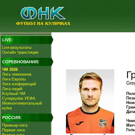
LIVE:
Live-результаты
Онлайн трансляции
СОРЕВНОВАНИЯ:
ЧМ 2026
Г
Лига чемпионов
Лига Европы
Gre
Лига конференций
Лига наций
Клубный ЧМ
Пол
Поз
Суперкубок УЕФА
Ном
Межконтинентальный
Гра
кубок
Дат
РОССИЯ:
Чем
Премьер-лига
Мат
Гол
Первая лига
Вторая лига