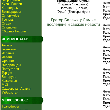
Предыдущие клубы:
Чемп
Кубок России
"Карпаты" (Украина)
Мат
Календарь
"Партизан" (Сербия)
Гол
Бомбардиры
"Урал" (Екатеринбург)
Пре
Суперкубок
Уда
Тренеры
Грегор Балажиц: Самые
Судьи
последние и свежие новости
Чемп
Стадионы
Мат
Сборная России
Гол
Пре
ЧЕМПИОНАТЫ:
Уда
Англия
Чемп
Германия
Мат
Испания
Гол
Италия
Пре
Франция
Уда
Нидерланды
Португалия
Чемп
Турция
Мат
Беларусь
Гол
Пре
Казахстан
Уда
MLS
Саудовская Аравия
Чемп
Узбекистан
Мат
Гол
МЕЖСЕЗОНЬЕ:
Пре
Уда
Трансферы