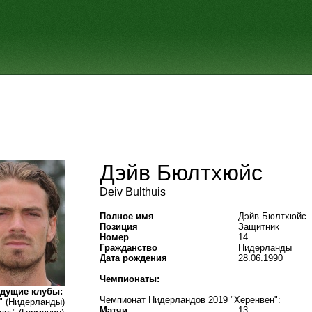
Дэйв Бюлтхюйс
Deiv Bulthuis
Полное имя
Дэйв Бюлтхюйс
Позиция
Защитник
Номер
14
Гражданство
Нидерланды
Дата рождения
28.06.1990
Чемпионаты:
дущие клубы:
Чемпионат Нидерландов 2019 "Херенвен":
" (Нидерланды)
Матчи
13