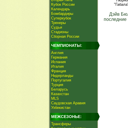
"Нюрнбе
Кубок России
"Габала
Календарь
Бомбардиры
Дэйв Бю
Суперкубок
последние 
Тренеры
Судьи
Стадионы
Сборная России
ЧЕМПИОНАТЫ:
Англия
Германия
Испания
Италия
Франция
Нидерланды
Португалия
Турция
Беларусь
Казахстан
MLS
Саудовская Аравия
Узбекистан
МЕЖСЕЗОНЬЕ:
Трансферы