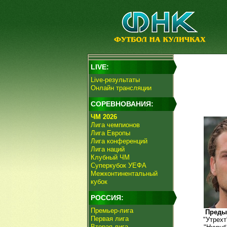
LIVE:
Live-результаты
Онлайн трансляции
СОРЕВНОВАНИЯ:
ЧМ 2026
Лига чемпионов
Лига Европы
Лига конференций
Лига наций
Клубный ЧМ
Суперкубок УЕФА
Межконтинентальный
кубок
РОССИЯ:
Премьер-лига
Преды
Первая лига
"Утрехт
Вторая лига