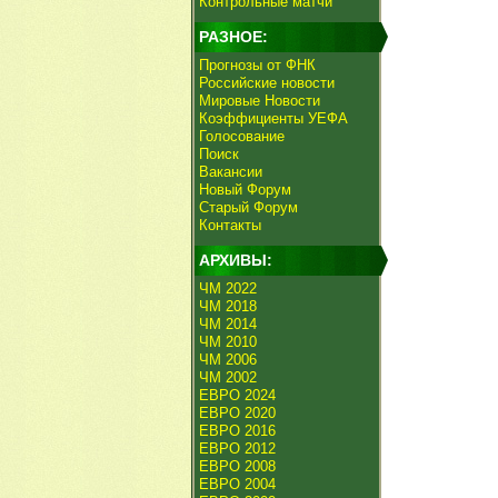
Контрольные матчи
РАЗНОЕ:
Прогнозы от ФНК
Российские новости
Мировые Новости
Коэффициенты УЕФА
Голосование
Поиск
Вакансии
Новый Форум
Старый Форум
Контакты
АРХИВЫ:
ЧМ 2022
ЧМ 2018
ЧМ 2014
ЧМ 2010
ЧМ 2006
ЧМ 2002
ЕВРО 2024
ЕВРО 2020
ЕВРО 2016
ЕВРО 2012
ЕВРО 2008
ЕВРО 2004