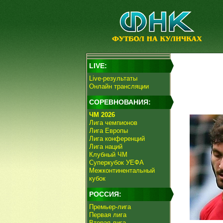
LIVE:
Live-результаты
Онлайн трансляции
СОРЕВНОВАНИЯ:
ЧМ 2026
Лига чемпионов
Лига Европы
Лига конференций
Лига наций
Клубный ЧМ
Суперкубок УЕФА
Межконтинентальный
кубок
РОССИЯ:
Премьер-лига
Первая лига
Вторая лига