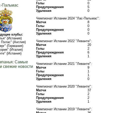
Голы
0
с-Пальмас
Предупреждения
5
Удаления
0
Чемпионат Испании 2024 "Лас-Пальмас":
Матчи
8
Голы
0
Предупреждения
0
Удаления
0
дущие клубы:
ья" (Испания)
Чемпионат Испании 2022 "Леванте":
 Пэлас" (Англия)
Матчи
20
рг" (Германия)
Голы
2
ория" (Италия)
Предупреждения
6
нте" (Испания)
Удаления
1
мпанья: Самые
Чемпионат Испании 2021 "Леванте":
и свежие новости
Матчи
9
Голы
1
Предупреждения
1
Удаления
0
Чемпионат Испании 2020 "Леванте":
Матчи
37
Голы
2
Предупреждения
2
Удаления
1
Чемпионат Испании 2019 "Леванте":
Матчи
36