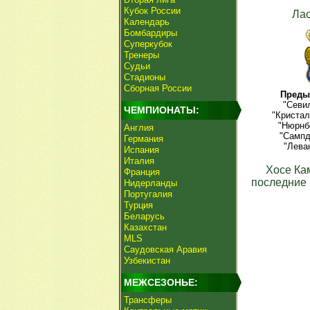
Кубок России
Ла
Календарь
Бомбардиры
Суперкубок
Тренеры
Судьи
Стадионы
Сборная России
Преды
"Севил
ЧЕМПИОНАТЫ:
"Кристал
"Нюрнбе
Англия
"Сампд
Германия
"Лева
Испания
Италия
Хосе Ка
Франция
последние 
Нидерланды
Португалия
Турция
Беларусь
Казахстан
MLS
Саудовская Аравия
Узбекистан
МЕЖСЕЗОНЬЕ:
Трансферы