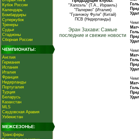
Предыдущие клубы:
Гол
Кубок России
"Хапоэль" (Т.А., Израиль)
Пре
Календарь
"Палермо" (Италия)
Уда
"Гуанчжоу Фули" (Китай)
Бомбардиры
ПСВ (Нидерланды)
Суперкубок
Чемп
Тренеры
Мат
Эран Захави: Самые
Судьи
Гол
Стадионы
последние и свежие новости
Пре
Сборная России
Уда
ЧЕМПИОНАТЫ:
Чемп
Мат
Англия
Гол
Германия
Пре
Испания
Уда
Италия
Франция
Чемп
Нидерланды
Мат
Португалия
Гол
Турция
Пре
Беларусь
Уда
Казахстан
MLS
Саудовская Аравия
Узбекистан
МЕЖСЕЗОНЬЕ:
Трансферы