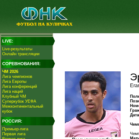
LIVE:
Live-результаты
Онлайн трансляции
СОРЕВНОВАНИЯ:
ЧМ 2026
Э
Лига чемпионов
Лига Европы
Era
Лига конференций
Лига наций
Клубный ЧМ
Пол
Поз
Суперкубок УЕФА
Ном
Межконтинентальный
Гра
кубок
Дат
РОССИЯ:
Чем
Премьер-лига
Чемп
Первая лига
Мат
Вторая лига