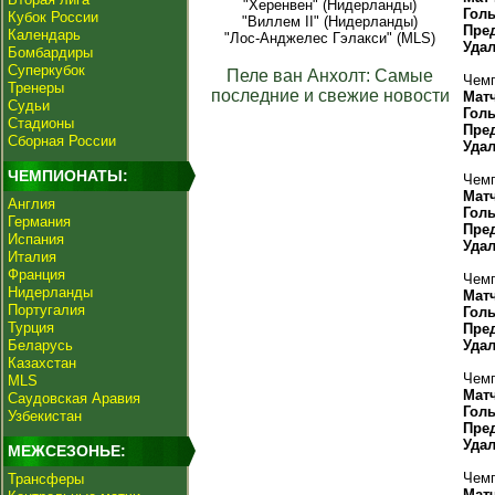
"Херенвен" (Нидерланды)
Гол
Кубок России
"Виллем II" (Нидерланды)
Пре
Календарь
"Лос-Анджелес Гэлакси" (MLS)
Уда
Бомбардиры
Суперкубок
Пеле ван Анхолт: Самые
Чемп
Тренеры
последние и свежие новости
Мат
Судьи
Гол
Стадионы
Пре
Сборная России
Уда
ЧЕМПИОНАТЫ:
Чемп
Мат
Англия
Гол
Германия
Пре
Испания
Уда
Италия
Франция
Чемп
Нидерланды
Мат
Португалия
Гол
Турция
Пре
Беларусь
Уда
Казахстан
Чемп
MLS
Мат
Саудовская Аравия
Гол
Узбекистан
Пре
Уда
МЕЖСЕЗОНЬЕ:
Чемп
Трансферы
Мат