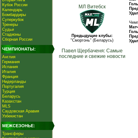
Гол
Кубок России
МЛ Витебск
Пре
Календарь
Уда
Бомбардиры
Суперкубок
Чемп
Тренеры
Мат
Судьи
Гол
Стадионы
Предыдущие клубы:
Пре
Сборная России
"Сморгонь" (Беларусь)
Уда
ЧЕМПИОНАТЫ:
Павел Щербаченя: Самые
последние и свежие новости
Англия
Германия
Испания
Италия
Франция
Нидерланды
Португалия
Турция
Беларусь
Казахстан
MLS
Саудовская Аравия
Узбекистан
МЕЖСЕЗОНЬЕ:
Трансферы