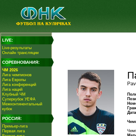
LIVE:
Live-результаты
Онлайн трансляции
СОРЕВНОВАНИЯ:
ЧМ 2026
П
Лига чемпионов
Лига Европы
Pav
Лига конференций
Лига наций
Клубный ЧМ
Пол
Поз
Суперкубок УЕФА
Ном
Межконтинентальный
Гра
кубок
Дат
РОССИЯ:
Чем
Премьер-лига
Чемп
Первая лига
Мат
Вторая лига