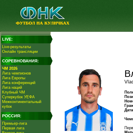
LIVE:
Live-результаты
Онлайн трансляции
СОРЕВНОВАНИЯ:
ЧМ 2026
В
Лига чемпионов
Лига Европы
Vla
Лига конференций
Лига наций
Клубный ЧМ
Пол
Поз
Суперкубок УЕФА
Ном
Межконтинентальный
Гра
кубок
Дат
РОССИЯ:
Чем
Премьер-лига
Перв
Первая лига
Мат
Вторая лига