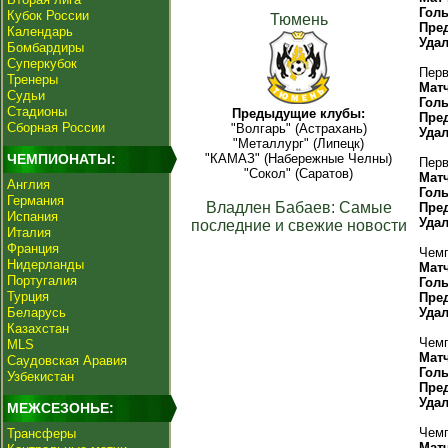
Гол
Кубок России
Тюмень
Пре
Календарь
Уда
Бомбардиры
Суперкубок
Перв
Тренеры
Мат
Судьи
Гол
Стадионы
Предыдущие клубы:
Пре
Сборная России
"Волгарь" (Астрахань)
Уда
"Металлург" (Липецк)
ЧЕМПИОНАТЫ:
"КАМАЗ" (Набережные Челны)
Перв
"Сокол" (Саратов)
Мат
Англия
Гол
Германия
Владлен Бабаев: Самые
Пре
Испания
Уда
последние и свежие новости
Италия
Франция
Чемп
Нидерланды
Мат
Португалия
Гол
Турция
Пре
Беларусь
Уда
Казахстан
Чемп
MLS
Мат
Саудовская Аравия
Гол
Узбекистан
Пре
Уда
МЕЖСЕЗОНЬЕ:
Чемп
Трансферы
Мат