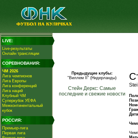
LIVE:
Live-результаты
Онлайн трансляции
СОРЕВНОВАНИЯ:
ЧМ 2026
Предыдущие клубы:
С
Лига чемпионов
"Виллем II" (Нидерланды)
Лига Европы
Ste
Лига конференций
Стейн Деркс: Самые
Лига наций
последние и свежие новости
Клубный ЧМ
Пол
Поз
Суперкубок УЕФА
Ном
Межконтинентальный
Гра
кубок
Дат
РОССИЯ:
Чем
Премьер-лига
Чемп
Первая лига
Мат
Вторая лига