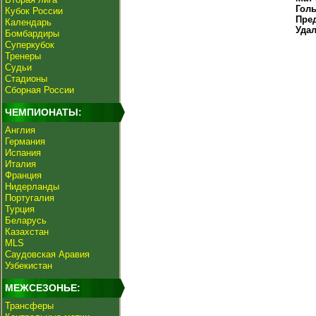
Гол
Кубок России
Пре
Календарь
Уда
Бомбардиры
Суперкубок
Тренеры
Судьи
Стадионы
Сборная России
ЧЕМПИОНАТЫ:
Англия
Германия
Испания
Италия
Франция
Нидерланды
Португалия
Турция
Беларусь
Казахстан
MLS
Саудовская Аравия
Узбекистан
МЕЖСЕЗОНЬЕ:
Трансферы