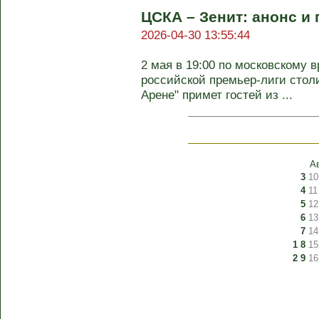
ЦСКА – Зенит: анонс и 
2026-04-30 13:55:44
2 мая в 19:00 по московскому в
российской премьер-лиги сто
Арене" примет гостей из ...
А
3
10
4
11
5
12
6
13
7
14
1
8
15
2
9
16