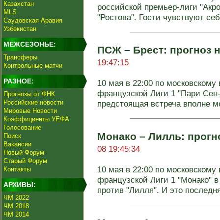
Казахстан
российской премьер-лиги "Акро
MLS
"Ростова". Гости чувствуют себя
Саудовская Аравия
Узбекистан
МЕЖСЕЗОНЬЕ:
ПСЖ – Брест: прогноз н
Трансферы
19:47:15
Контрольные матчи
РАЗНОЕ:
10 мая в 22:00 по московскому 
французской Лиги 1 "Пари Сен
Прогнозы от ФНК
Российские новости
предстоящая встреча вполне м
Мировые Новости
Коэффициенты УЕФА
Голосование
Монако – Лилль: прогно
Поиск
Вакансии
08 19:45:34
Новый Форум
Старый Форум
10 мая в 22:00 по московскому 
Контакты
французской Лиги 1 "Монако" 
АРХИВЫ:
против "Лилля". И это последняя
ЧМ 2022
ЧМ 2018
ЧМ 2014