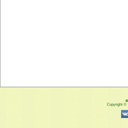
Ф
Copyright ©