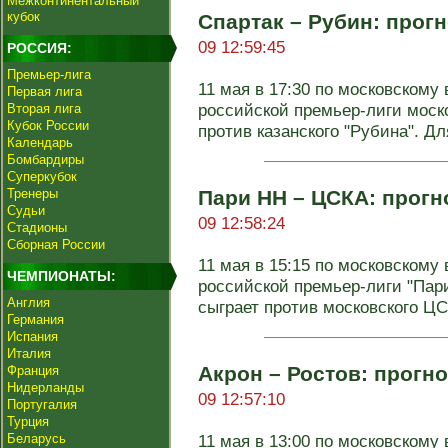
Межконтинентальный
кубок
Спартак – Рубин: прогн
09 12:59:45
РОССИЯ:
Премьер-лига
11 мая в 17:30 по московскому 
Первая лига
российской премьер-лиги моско
Вторая лига
Кубок России
против казанского "Рубина". Для
Календарь
Бомбардиры
Суперкубок
Тренеры
Пари НН – ЦСКА: прогно
Судьи
09 12:58:24
Стадионы
Сборная России
11 мая в 15:15 по московскому 
ЧЕМПИОНАТЫ:
российской премьер-лиги "Пар
Англия
сыграет против московского ЦСК
Германия
Испания
Италия
Акрон – Ростов: прогно
Франция
Нидерланды
09 12:57:10
Португалия
Турция
Беларусь
11 мая в 13:00 по московскому 