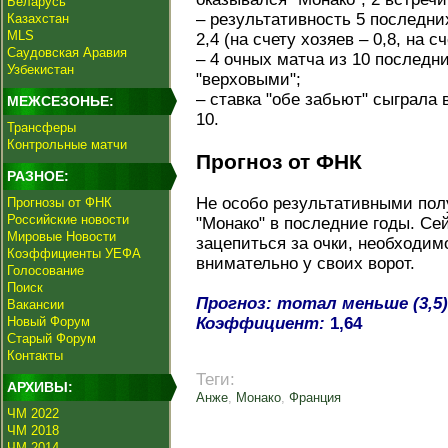
Беларусь
– результативность 5 последни
Казахстан
MLS
2,4 (на счету хозяев – 0,8, на сч
Саудовская Аравия
– 4 очных матча из 10 последн
Узбекистан
"верховыми";
– ставка "обе забьют" сыграла 
МЕЖСЕЗОНЬЕ:
10.
Трансферы
Контрольные матчи
Прогноз от ФНК
РАЗНОЕ:
Не особо результативными пол
Прогнозы от ФНК
Российские новости
"Монако" в последние годы. Се
Мировые Новости
зацепиться за очки, необходим
Коэффициенты УЕФА
внимательно у своих ворот.
Голосование
Поиск
Прогноз: тотал меньше (3,5)
Вакансии
Новый Форум
Коэффициент:
1,64
Старый Форум
Контакты
Теги:
АРХИВЫ:
Анже
,
Монако
,
Франция
ЧМ 2022
ЧМ 2018
ЧМ 2014