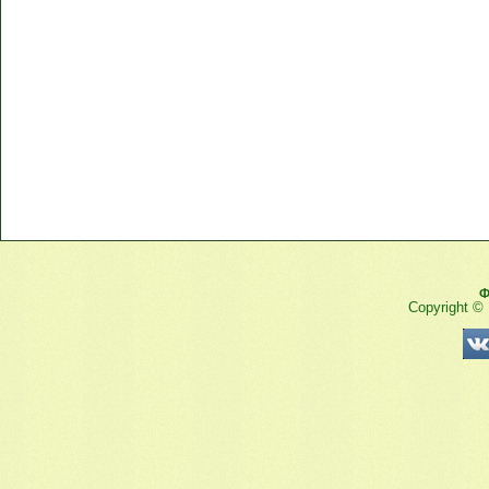
Ф
Copyright ©