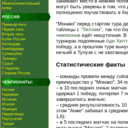
занимают место в нижней поло
Межконтинентальный
могут быть уверены в том, что 
кубок
полноценно поучаствовать в бо
РОССИЯ:
"Монако" перед стартом тура д
Премьер-лига
таблицы с
"Лиллем"
, так что 
Первая лига
Вторая лига
чемпионов
идёт нешуточная. В 
Кубок России
турнирах подопечные
Ади Хютт
Календарь
победу, а в прошлом туре вын
Бомбардиры
ничьей в Тулузе с не хватающи
Суперкубок
Тренеры
Судьи
Статистические факты
Стадионы
Сборная России
– команды провели между собой
преимущество у "Монако": 34 п
ЧЕМПИОНАТЫ:
– в 10 последних очных матчах
Англия
одержал 1 победу, потерпел 7 п
Германия
завершились вничью;
Испания
Италия
– средняя результативность 10
Франция
этом "Анже" забивал в среднем 0
Нидерланды
1,6);
Португалия
– в 5 последних матчах на поле
Турция
оказывался "Монако", 2 встреч