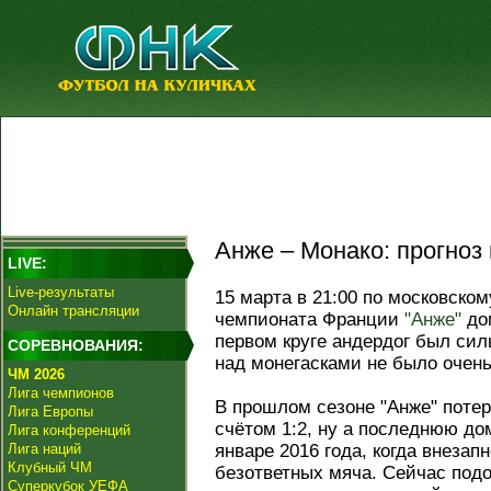
Анже – Монако: прогноз 
LIVE:
Live-результаты
15 марта в 21:00 по московском
Онлайн трансляции
чемпионата Франции
"Анже"
до
первом круге андердог был сил
СОРЕВНОВАНИЯ:
над монегасками не было очень
ЧМ 2026
Лига чемпионов
В прошлом сезоне "Анже" потер
Лига Европы
счётом 1:2, ну а последнюю д
Лига конференций
Лига наций
январе 2016 года, когда внезап
Клубный ЧМ
безответных мяча. Сейчас под
Суперкубок УЕФА