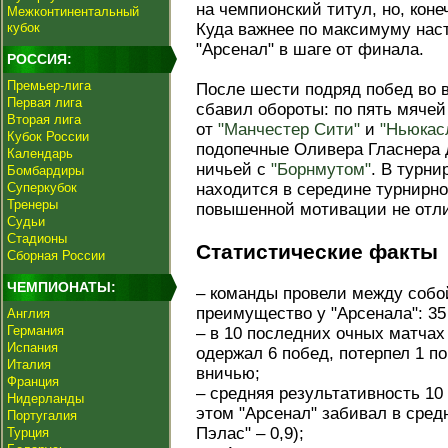
на чемпионский титул, но, коне
Межконтинентальный
кубок
Куда важнее по максимуму нас
"Арсенал" в шаге от финала.
РОССИЯ:
Премьер-лига
После шести подряд побед во в
Первая лига
сбавил обороты: по пять мячей
Вторая лига
от
"Манчестер Сити"
и
"Ньюкас
Кубок России
подопечные Оливера Гласнера 
Календарь
ничьей с
"Борнмутом"
. В турн
Бомбардиры
Суперкубок
находится в середине турнирн
Тренеры
повышенной мотивации не отли
Судьи
Стадионы
Статистические факты
Сборная России
ЧЕМПИОНАТЫ:
– команды провели между собой
преимущество у "Арсенала": 35
Англия
Германия
– в 10 последних очных матчах
Испания
одержал 6 побед, потерпел 1 п
Италия
вничью;
Франция
– средняя результативность 10
Нидерланды
этом "Арсенал" забивал в средн
Португалия
Пэлас" – 0,9);
Турция