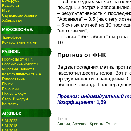
Беларусь
– в 4 последних матчах на пол
Казахстан
победы, 2 встречи завершилис
MLS
– результативность 4 последни
Саудовская Аравия
"Арсенала" – 3,5 (на счету хозяе
Узбекистан
– 6 очных матчей из 10 послед
МЕЖСЕЗОНЬЕ:
"верховыми";
– ставка "обе забьют" сыграла 
Трансферы
10.
Контрольные матчи
РАЗНОЕ:
Прогноз от ФНК
Прогнозы от ФНК
Российские новости
За два последних матча против
Мировые Новости
наколотил десять голов. Вот и
Коэффициенты УЕФА
продуктивности в нападении. 
Голосование
Поиск
обороне команда Гласнера допу
Вакансии
Новый Форум
Прогноз: индивидуальный то
Старый Форум
Коэффициент:
1,59
Контакты
АРХИВЫ:
Теги:
ЧМ 2022
Англия
,
Арсенал
,
Кристал Пэлас
ЧМ 2018
ЧМ 2014