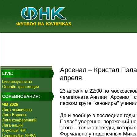
Арсенал – Кристал Пэлас
LIVE:
апреля.
Live-результаты
Онлайн трансляции
23 апреля в 22:00 по московско
СОРЕВНОВАНИЯ:
чемпионата Англии "Арсенал" 
первом круге "канониры" учин
ЧМ 2026
Лига чемпионов
Лига Европы
Да и вообще в последние годы 
Лига конференций
Пэлас" уверенно: поражений не
Лига наций
этого – только победы, которы
Клубный ЧМ
Формально у подопечных Мике
Суперкубок УЕФА