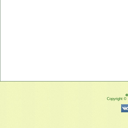
Ф
Copyright ©