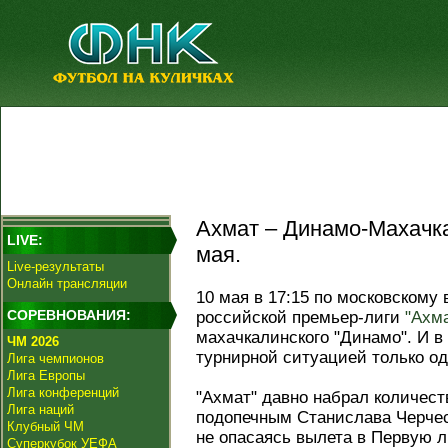
Ахмат – Динамо-Махачка
LIVE:
мая.
Live-результаты
Онлайн трансляции
10 мая в 17:15 по московскому 
СОРЕВНОВАНИЯ:
российской премьер-лиги
"Ахм
махачкалинского "Динамо". И в
ЧМ 2026
турнирной ситуацией только од
Лига чемпионов
Лига Европы
Лига конференций
"Ахмат" давно набрал количеств
Лига наций
подопечным Станислава Черчес
Клубный ЧМ
не опасаясь вылета в Первую л
Суперкубок УЕФА