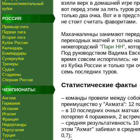
взяли верх в домашней игре пр
Межконтинентальный
кубок
вот перед этим за пять туров 
только два очка. Вот и в предс
РОССИЯ:
не стоит считать фаворитами.
Премьер-лига
Первая лига
Махачкалинцы занимают перед 
Вторая лига
переходных матчей и только на
Кубок России
нижегородский
"Пари НН"
, кот
Календарь
Под руководством Вадима Евсе
Бомбардиры
Суперкубок
время совсем испортились: ни 
Тренеры
из Кубка России и только три о
Судьи
семь последних туров.
Стадионы
Сборная России
Статистические факты
ЧЕМПИОНАТЫ:
– команды провели между собой
Англия
Германия
преимущество у "Ахмата": 12 по
Испания
– в 10 последних очных матчах
Италия
потерпел 4 поражения, 2 встре
Франция
– средняя результативность 10
Нидерланды
этом "Ахмат" забивал в среднем
Португалия
0,7);
Турция