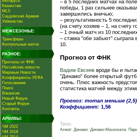
Беларусь
– в 5 последних матчах на пол
Казахстан
победы, 1 раз сильнее оказыва
MLS
завершились вничью;
Саудовская Аравия
– результативность 5 последни
Узбекистан
(на счету хозяев – 1, на счету го
МЕЖСЕЗОНЬЕ:
– 1 очный матч из 10 последни
– ставка "обе забьют" сыграла 
Трансферы
10.
Контрольные матчи
РАЗНОЕ:
Прогноз от ФНК
Прогнозы от ФНК
Российские новости
Вадим Евсеев
вроде бы и пыта
Мировые Новости
"Динамо" более открытый футбо
Коэффициенты УЕФА
очень. Плюс важность предсто
Голосование
Поиск
статистика матчей между этими
Вакансии
Новый Форум
Прогноз: тотал меньше (2,5)
Старый Форум
Коэффициент:
1,56
Контакты
АРХИВЫ:
Теги:
ЧМ 2022
Ахмат
,
Динамо
,
Динамо-Махачкала
,
Пар
ЧМ 2018
ЧМ 2014