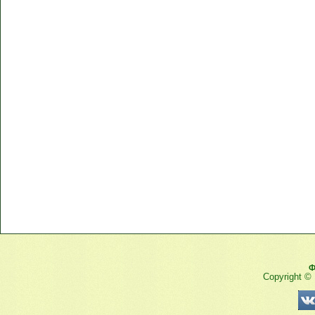
Ф
Copyright ©