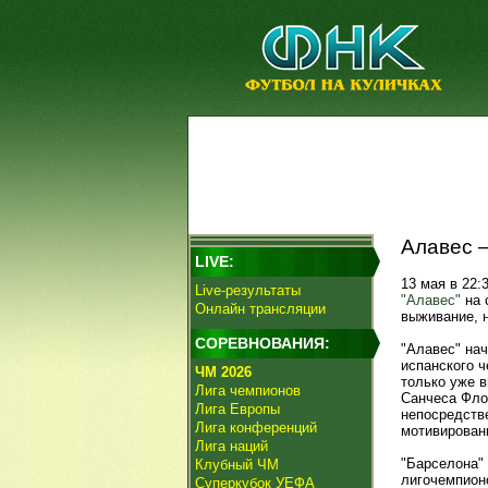
Алавес –
LIVE:
13 мая в 22:
Live-результаты
"Алавес"
на 
Онлайн трансляции
выживание, н
СОРЕВНОВАНИЯ:
"Алавес" нач
испанского ч
ЧМ 2026
только уже 
Лига чемпионов
Санчеса Фло
Лига Европы
непосредств
Лига конференций
мотивирован
Лига наций
"Барселона" 
Клубный ЧМ
лигочемпион
Суперкубок УЕФА