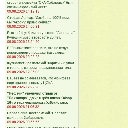
стороны скамейки "СКА-Хабаровск" был
очень некрасивый жест".
09.08.2026 14:12:13
Стефан Лончар: "Дзюба на 100% помог
бы "Акрону" прямо сейчас".
09.08.2026 14:00:31
Бывший футболист тульского "Арсенала"
Кулешин умер в возрасте 25 лет.
09.08.2026 13:54:20
В "Локомотиве" заявили, что не ведут
переговоров о продаже Батракова.
09.08.2026 13:23:23
Футболист бразильской "Коритибы" упал
в тоннель во время праздновании гола.
09.08.2026 12:35:03
Бабаев не сомневается, что Акинфеев
еще принесет пользу ЦСКА.
09.08.2026 12:22:28
"Нефтчи" увеличил отрыв от
"Пахтакора" до четырёх очков. Обзор
16-го тура чемпионата Узбекистана.
09.08.2026 11:06:32
Первая лига. Костромской "Спартак"
выиграл в Хабаровске.
09.08.2026 09:56:55