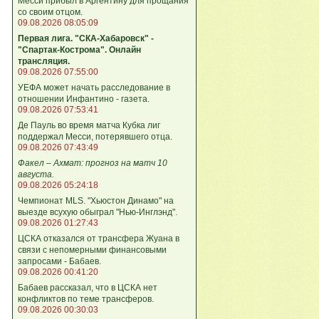
Месси прибыл в Аргентину для прощания
со своим отцом.
09.08.2026 08:05:09
Первая лига. "СКА-Хабаровск" -
"Спартак-Кострома". Онлайн
трансляция.
09.08.2026 07:55:00
УЕФА может начать расследование в
отношении Инфантино - газета.
09.08.2026 07:53:41
Де Пауль во время матча Кубка лиг
поддержал Месси, потерявшего отца.
09.08.2026 07:43:49
Факел – Ахмат: прогноз на матч 10
августа.
09.08.2026 05:24:18
Чемпионат MLS. "Хьюстон Динамо" на
выезде всухую обыграл "Нью-Инглэнд".
09.08.2026 01:27:43
ЦСКА отказался от трансфера Жуана в
связи с непомерными финансовыми
запросами - Бабаев.
09.08.2026 00:41:20
Бабаев рассказал, что в ЦСКА нет
конфликтов по теме трансферов.
09.08.2026 00:30:03