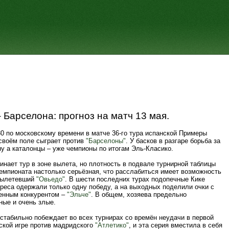
 Барселона: прогноз на матч 13 мая.
30 по московскому времени в матче 36-го тура испанской Примеры
своём поле сыграет против
"Барселоны"
. У басков в разгаре борьба за
у а каталонцы – уже чемпионы по итогам Эль-Класико.
инает тур в зоне вылета, но плотность в подвале турнирной таблицы
емпионата настолько серьёзная, что расслабиться имеет возможность
вылетевший
"Овьедо"
. В шести последних турах подопечные Кике
реса одержали только одну победу, а на выходных поделили очки с
енным конкурентом –
"Эльче"
. В общем, хозяева предельно
ные и очень злые.
стабильно побеждает во всех турнирах со времён неудачи в первой
ской игре против мадридского
"Атлетико"
, и эта серия вместила в себя