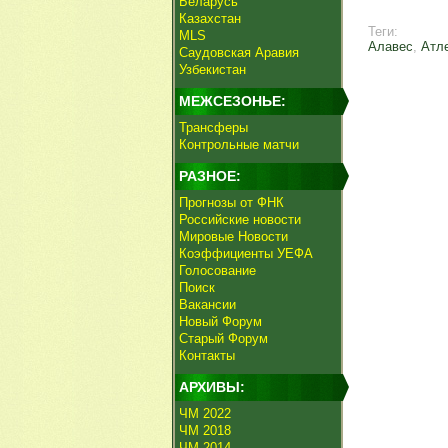
Беларусь
Казахстан
Теги:
MLS
Алавес
,
Атл
Саудовская Аравия
Узбекистан
МЕЖСЕЗОНЬЕ:
Трансферы
Контрольные матчи
РАЗНОЕ:
Прогнозы от ФНК
Российские новости
Мировые Новости
Коэффициенты УЕФА
Голосование
Поиск
Вакансии
Новый Форум
Старый Форум
Контакты
АРХИВЫ:
ЧМ 2022
ЧМ 2018
ЧМ 2014