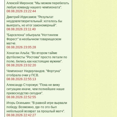
Алексей Миронов: "Мы можем перебегать
любую команду нашего чемпионата".
08.08.2026 23:22:44
Дмитрий Игдисамов: "Результат
неудовлетворительный: хотелось бы
выиграть, но итог закономерный".
08.08.2026 23:11:40
"Барселона" обыграла "Ноттингем
Форест" в необычном товарищеском
матче.
08.08.2026 23:05:28
Хонатан Альба: "Во втором тайме
футболисты "Ростова" просто летали по
полю, бились как настоящие мужики".
08.08.2026 23:02:20
Чемпионат Нидерландов. "Фортуна"
отобрала очки у ПСВ.
08.08.2026 22:55:13
Александр Сторожук: "Пока не вижу
ситуацию иначе, чем полнейшее наше
превосходство сегодня".
08.08.2026 22:52:55
Игорь Осинькин: "В равной игре вырвали
победу. Возможно, где-то это был
небольшой возврат за прошлый матч".
08.08.2026 22:42:27