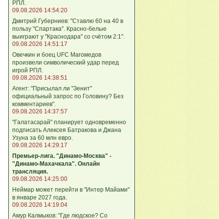
РПЛ.
09.08.2026 14:54:20
Дмитрий Губерниев: "Ставлю 60 на 40 в
пользу "Спартака". Красно-белые
выиграют у "Краснодара" со счётом 2:1".
09.08.2026 14:51:17
Овечкин и боец UFC Магомедов
произвели символический удар перед
игрой РПЛ.
09.08.2026 14:38:51
Агент: "Присылал ли "Зенит"
официальный запрос по Головину? Без
комментариев".
09.08.2026 14:37:57
"Галатасарай" планирует одновременно
подписать Алексея Батракова и Джана
Узуна за 60 млн евро.
09.08.2026 14:29:17
Премьер-лига. "Динамо-Москва" -
"Динамо-Махачкала". Онлайн
трансляция.
09.08.2026 14:25:00
Неймар может перейти в "Интер Майами"
в январе 2027 года.
09.08.2026 14:19:04
Амур Калмыков: "Где людское? Со