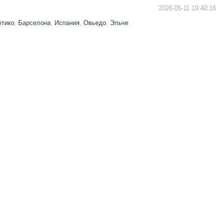
2026-05-11 19:40:16
етико
,
Барселона
,
Испания
,
Овьедо
,
Эльче