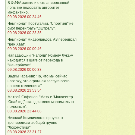
В ФИФА заявили о спланированной
попытке подорвать авторитет
Инфантино.
09.08.2026 00:24:46
Чемпионат Португалии. "Спортинг" не
смог переиграть "Эштрелу".
09.08.2026 00:23:35
Чемпионат Нидерландов. АЗ переиграл
"Ден Хааг".
09.08.2026 00:00:46
Нападающий "Наполи" Ромелу Лукаку
находится в шаге от перехода в
"Фенербахче".
09.08.2026 00:00:33
Вадим Гаранин: "То, что мы сейчас
наверху, это огромная заслуга всего
нашего коллектива".
08.08.2026 23:53:54
Матвей Сафонов: "Матч с "Манчестер
Юнайтед" стал для меня максимально
полезным".
08.08.2026 23:44:08
Николай Комличенко вернулся к
тренировкам в общей группе
"Локомотива".
08.08.2026 23:31:27