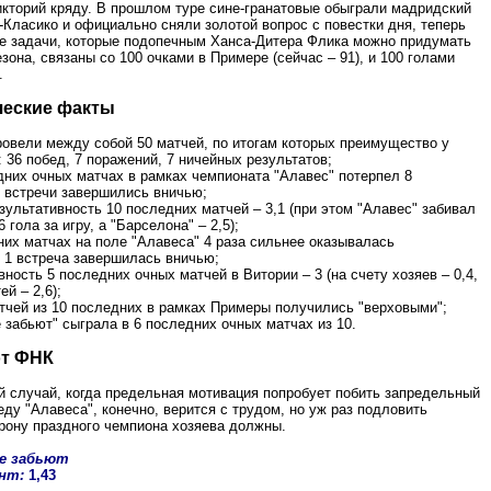
икторий кряду. В прошлом туре сине-гранатовые обыграли мадридский
-Класико и официально сняли золотой вопрос с повестки дня, теперь
е задачи, которые подопечным Ханса-Дитера Флика можно придумать
езона, связаны со 100 очками в Примере (сейчас – 91), и 100 голами
.
ческие факты
ровели между собой 50 матчей, по итогам которых преимущество у
 36 побед, 7 поражений, 7 ничейных результатов;
дних очных матчах в рамках чемпионата "Алавес" потерпел 8
2 встречи завершились вничью;
зультативность 10 последних матчей – 3,1 (при этом "Алавес" забивал
 гола за игру, а "Барселона" – 2,5);
них матчах на поле "Алавеса" 4 раза сильнее оказывалась
 1 встреча завершилась вничью;
вность 5 последних очных матчей в Витории – 3 (на счету хозяев – 0,4,
ей – 2,6);
атчей из 10 последних в рамках Примеры получились "верховыми";
е забьют" сыграла в 6 последних очных матчах из 10.
от ФНК
й случай, когда предельная мотивация попробует побить запредельный
еду "Алавеса", конечно, верится с трудом, но уж раз подловить
рону праздного чемпиона хозяева должны.
бе забьют
нт:
1,43