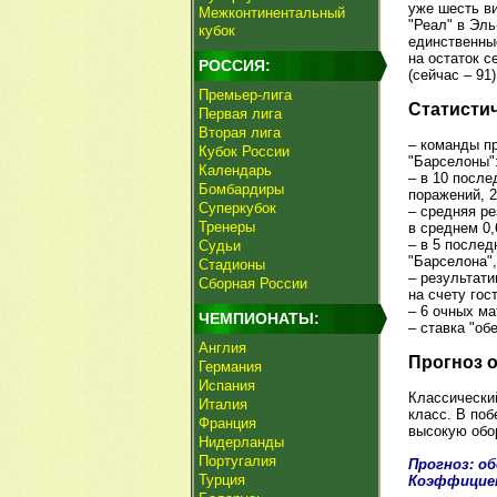
уже шесть в
Межконтинентальный
"Реал" в Эль
кубок
единственны
на остаток с
РОССИЯ:
(сейчас – 91)
Премьер-лига
Статисти
Первая лига
Вторая лига
– команды п
Кубок России
"Барселоны":
Календарь
– в 10 после
Бомбардиры
поражений, 
Суперкубок
– средняя ре
Тренеры
в среднем 0,6
– в 5 послед
Судьи
"Барселона",
Стадионы
– результати
Сборная России
на счету гост
– 6 очных м
ЧЕМПИОНАТЫ:
– ставка "об
Англия
Прогноз 
Германия
Испания
Классически
Италия
класс. В поб
Франция
высокую обо
Нидерланды
Португалия
Прогноз: о
Турция
Коэффицие