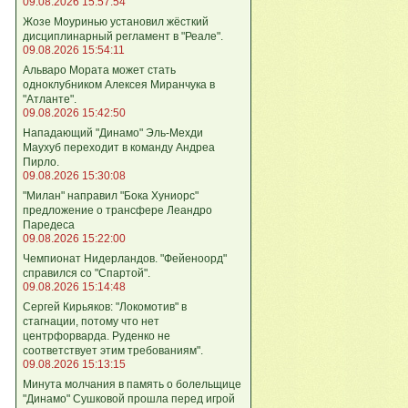
09.08.2026 15:57:54
Жозе Моуринью установил жёсткий
дисциплинарный регламент в "Реале".
09.08.2026 15:54:11
Альваро Мората может стать
одноклубником Алексея Миранчука в
"Атланте".
09.08.2026 15:42:50
Нападающий "Динамо" Эль-Мехди
Маухуб переходит в команду Андреа
Пирло.
09.08.2026 15:30:08
"Милан" направил "Бока Хуниорс"
предложение о трансфере Леандро
Паредеса
09.08.2026 15:22:00
Чемпионат Нидерландов. "Фейеноорд"
справился со "Спартой".
09.08.2026 15:14:48
Сергей Кирьяков: "Локомотив" в
стагнации, потому что нет
центрфорварда. Руденко не
соответствует этим требованиям".
09.08.2026 15:13:15
Минута молчания в память о болельщице
"Динамо" Сушковой прошла перед игрой