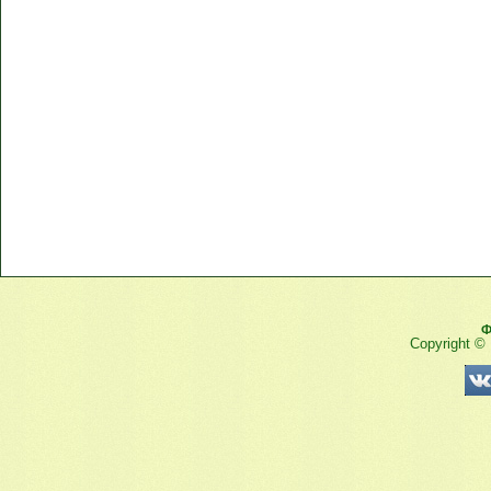
Ф
Copyright ©