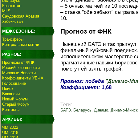
Беларусь
– 5 очных матчей из 10 послед
Казахстан
MLS
– ставка "обе забьют" сыграла 
Саудовская Аравия
10.
Узбекистан
Прогноз от ФНК
МЕЖСЕЗОНЬЕ:
Трансферы
Нынешний БАТЭ и так прыгнул 
Контрольные матчи
финальный кубковый поединок.
РАЗНОЕ:
исполнительском мастерстве с
прагматичные навыки борисовс
Прогнозы от ФНК
Российские новости
помогут ей взять трофей.
Мировые Новости
Коэффициенты УЕФА
Прогноз: победа
"Динамо-Ми
Голосование
Коэффициент:
1,68
Поиск
Вакансии
Новый Форум
Теги:
Старый Форум
Контакты
БАТЭ
,
Беларусь
,
Динамо
,
Динамо-Минск
АРХИВЫ:
ЧМ 2022
ЧМ 2018
ЧМ 2014