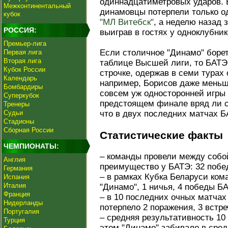
одиннадцатиметровых ударов. 
Межконтинентальный
динамовцы потерпели только од
кубок
"МЛ Витебск"
, а неделю назад 
РОССИЯ:
выиграв в гостях у одноклубник
Премьер-лига
Если столичное "Динамо" борет
Первая лига
Вторая лига
таблице Высшей лиги, то БАТЭ
Кубок России
строчке, одержав в семи турах 
Календарь
например, Борисов даже меньш
Бомбардиры
совсем уж односторонней игры 
Суперкубок
предстоящем финале вряд ли с
Тренеры
Судьи
что в двух последних матчах Б
Стадионы
Сборная России
Статистические факты
ЧЕМПИОНАТЫ:
– команды провели между собой
Англия
преимущество у БАТЭ: 32 побед
Германия
– в рамках Кубка Беларуси ком
Испания
Италия
"Динамо", 1 ничья, 4 победы Б
Франция
– в 10 последних очных матчах
Нидерланды
потерпело 2 поражения, 3 встр
Португалия
– средняя результативность 10
Турция
этом "Динамо" забивало в средн