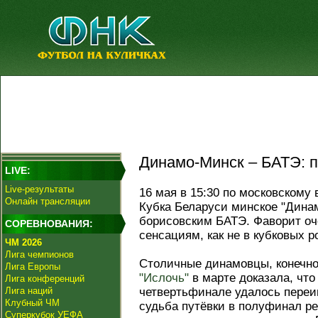
Динамо-Минск – БАТЭ: п
LIVE:
Live-результаты
16 мая в 15:30 по московскому
Онлайн трансляции
Кубка Беларуси минское "Динам
борисовским БАТЭ. Фаворит оч
СОРЕВНОВАНИЯ:
сенсациям, как не в кубковых 
ЧМ 2026
Лига чемпионов
Столичные динамовцы, конечно,
Лига Европы
"Ислочь"
в марте доказала, что
Лига конференций
Лига наций
четвертьфинале удалось переиг
Клубный ЧМ
судьба путёвки в полуфинал р
Суперкубок УЕФА