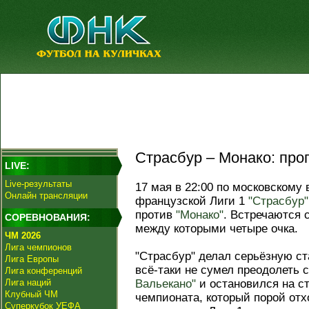
Страсбур – Монако: прог
LIVE:
Live-результаты
17 мая в 22:00 по московскому 
Онлайн трансляции
французской Лиги 1
"Страсбур"
против
"Монако"
. Встречаются 
СОРЕВНОВАНИЯ:
между которыми четыре очка.
ЧМ 2026
Лига чемпионов
"Страсбур" делал серьёзную ст
Лига Европы
всё-таки не сумел преодолеть 
Лига конференций
Лига наций
Вальекано"
и остановился на с
Клубный ЧМ
чемпионата, который порой отх
Суперкубок УЕФА