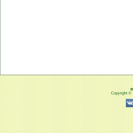
Ф
Copyright ©