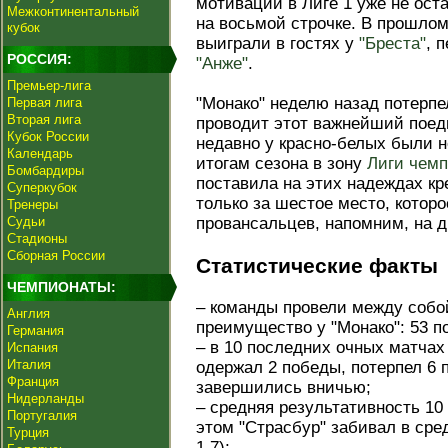
мотивации в Лиге 1 уже не оста
Межконтинентальный
на восьмой строчке. В прошло
кубок
выиграли в гостях у
"Бреста"
, 
РОССИЯ:
"Анже"
.
Премьер-лига
"Монако" неделю назад потерп
Первая лига
Вторая лига
проводит этот важнейший поед
Кубок России
недавно у красно-белых были 
Календарь
итогам сезона в зону
Лиги чем
Бомбардиры
поставила на этих надеждах кре
Суперкубок
только за шестое место, котор
Тренеры
Судьи
провансальцев, напомним, на 
Стадионы
Сборная России
Статистические факты
ЧЕМПИОНАТЫ:
– команды провели между собой
Англия
преимущество у "Монако": 53 п
Германия
– в 10 последних очных матчах
Испания
Италия
одержал 2 победы, потерпел 6 
Франция
завершились вничью;
Нидерланды
– средняя результативность 10
Португалия
этом "Страсбур" забивал в сред
Турция
1,7);