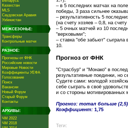
Беларусь
– в 5 последних матчах на пол
Казахстан
MLS
победы, 3 раза сильнее оказыв
Саудовская Аравия
– результативность 5 последни
Узбекистан
(на счету хозяев – 0,8, на счету 
– 5 очных матчей из 10 послед
МЕЖСЕЗОНЬЕ:
"верховыми";
Трансферы
– ставка "обе забьют" сыграла 
Контрольные матчи
10.
РАЗНОЕ:
Прогноз от ФНК
Прогнозы от ФНК
Российские новости
Мировые Новости
"Страсбур" и "Монако" в после
Коэффициенты УЕФА
результативные поединки, но с
Голосование
Судите сами: молодой хозяйск
Поиск
себе сыграть в своё удовольст
Вакансии
Новый Форум
и со стороны мотивированных 
Старый Форум
Контакты
Прогноз: тотал больше (2,5)
Коэффициент:
1,75
АРХИВЫ:
ЧМ 2022
ЧМ 2018
Теги:
ЧМ 2014