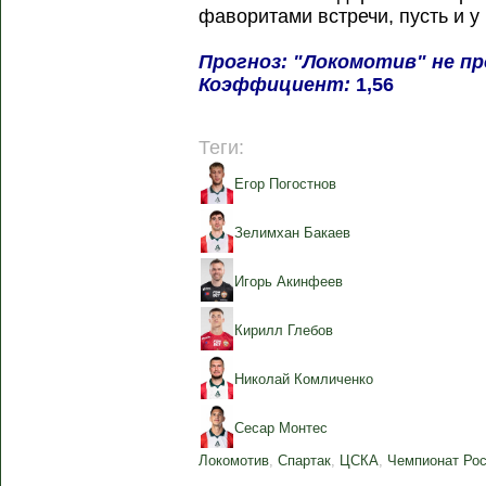
фаворитами встречи, пусть и у
Прогноз: "Локомотив" не п
Коэффициент:
1,56
Теги:
Егор Погостнов
Зелимхан Бакаев
Игорь Акинфеев
Кирилл Глебов
Николай Комличенко
Сесар Монтес
Локомотив
,
Спартак
,
ЦСКА
,
Чемпионат Ро