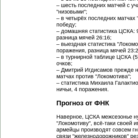
– шесть последних матчей с у
"низовыми";
– в четырёх последних матчах
победу;
– домашняя статистика ЦСКА: 9
разница мячей 26:16;
– выездная статистика "Локомот
поражения, разница мячей 23:2
– в турнирной таблице ЦСКА (5)
очков;
– Дмитрий Игдисамов прежде 
матчах против "Локомотива";
– статистика Михаила Галакти
ничьи, 4 поражения.
Прогноз от ФНК
Наверное, ЦСКА межсезонье ну
"Локомотиву", всё-таки своей 
армейцы производят совсем гн
связи "железнодорожников" ре