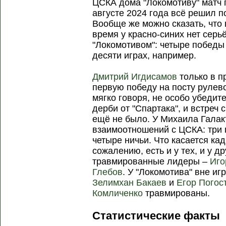
ЦСКА дома "Локомотиву" матч 
августе 2024 года всё решил п
Вообще же можно сказать, что
время у красно-синих нет сер
"Локомотивом": четыре победы
десяти играх, например.
Дмитрий Игдисамов
только в п
первую победу на посту рулево
мягко говоря, не особо убеди
дерби от "Спартака", и встреч 
ещё не было. У Михаила Галак
взаимоотношений с ЦСКА: три 
четыре ничьи. Что касается кад
сожалению, есть и у тех, и у д
травмированные лидеры –
Иго
Глебов
. У "Локомотива" вне и
Зелимхан Бакаев
и
Егор Погос
Комличенко
травмированы.
Статистические факты