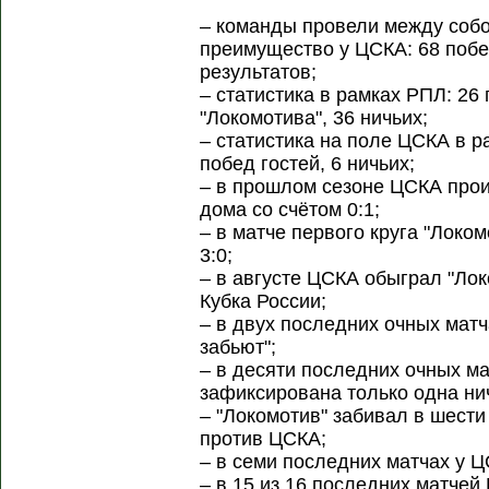
– команды провели между собо
преимущество у ЦСКА: 68 побе
результатов;
– статистика в рамках РПЛ: 26
"Локомотива", 36 ничьих;
– статистика на поле ЦСКА в р
побед гостей, 6 ничьих;
– в прошлом сезоне ЦСКА прои
дома со счётом 0:1;
– в матче первого круга "Локо
3:0;
– в августе ЦСКА обыграл "Лок
Кубка России;
– в двух последних очных матч
забьют";
– в десяти последних очных м
зафиксирована только одна ни
– "Локомотив" забивал в шест
против ЦСКА;
– в семи последних матчах у Ц
– в 15 из 16 последних матчей