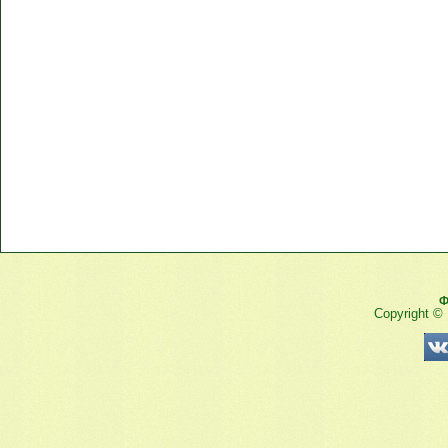
Ф
Copyright ©