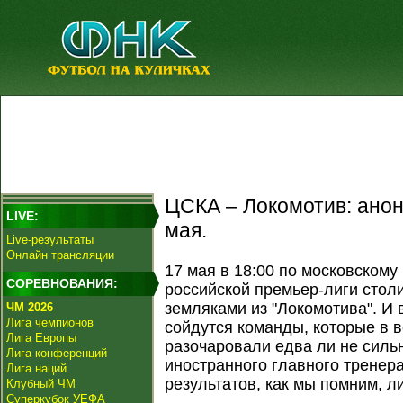
ЦСКА – Локомотив: анон
LIVE:
мая.
Live-результаты
Онлайн трансляции
17 мая в 18:00 по московскому
СОРЕВНОВАНИЯ:
российской премьер-лиги стол
земляками из "Локомотива". И 
ЧМ 2026
Лига чемпионов
сойдутся команды, которые в в
Лига Европы
разочаровали едва ли не силь
Лига конференций
иностранного главного тренер
Лига наций
результатов, как мы помним, л
Клубный ЧМ
Суперкубок УЕФА