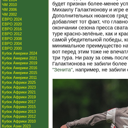
будет признан более-менее усп
ЧМ 2010
Михаилу Галактионову и игре 
ЧМ 2006
ЧМ 2002
Дополнительных нюансов гря
ЕВРО 2024
добавляет тот факт, что главн
ЕВРО 2020
окончании сезона пресса сват
ЕВРО 2016
туре красно-зелёные, как и кр
ЕВРО 2012
ЕВРО 2008
самой убедительной победы, к
ЕВРО 2004
минимальное преимущество н
ЕВРО 2000
вот перед этим тоже не впечат
Кубок Америки 2024
три тура. Ни разу за семь пос
Кубок Америки 2021
Кубок Америки 2019
Галактионова не забили более 
Кубок Америки 2016
"Зенита"
, например, не забили
Кубок Америки 2015
Кубок Америки 2011
Кубок Африки 2025
Кубок Африки 2023
Кубок Африки 2021
Кубок Африки 2019
Кубок Африки 2017
Кубок Африки 2015
Кубок Африки 2013
Кубок Африки 2012
Кубок Африки 2010
Кубок Азии 2023