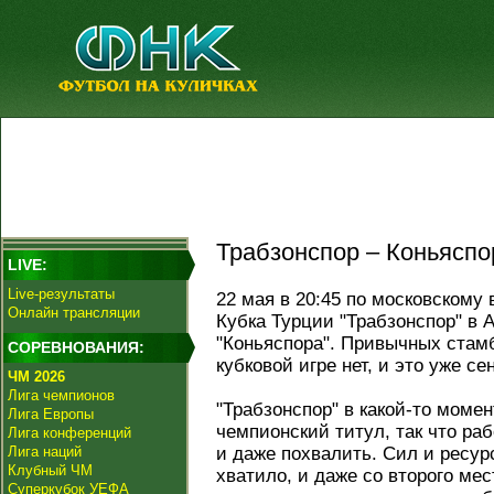
Трабзонспор – Коньяспор
LIVE:
Live-результаты
22 мая в 20:45 по московскому
Онлайн трансляции
Кубка Турции "Трабзонспор" в 
"Коньяспора". Привычных стам
СОРЕВНОВАНИЯ:
кубковой игре нет, и это уже се
ЧМ 2026
Лига чемпионов
"Трабзонспор" в какой-то моме
Лига Европы
чемпионский титул, так что ра
Лига конференций
Лига наций
и даже похвалить. Сил и ресурс
Клубный ЧМ
хватило, и даже со второго ме
Суперкубок УЕФА