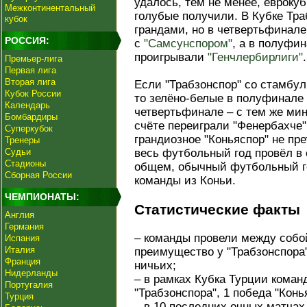
удалось, тем не менее, евроку
Межконтинентальный
голубые получили. В Кубке Тра
кубок
грандами, но в четвертьфинале
РОССИЯ:
с
"Самсунспором"
, а в полуфи
проигрывали
"Генчлербирлиги"
.
Премьер-лига
Первая лига
Вторая лига
Если "Трабзонспор" со стамбул
Кубок России
то зелёно-белые в полуфинал
Календарь
четвертьфинале – с тем же м
Бомбардиры
счёте переиграли "Фенербахче".
Суперкубок
грандиозное "Коньяспор" не пр
Тренеры
Судьи
весь футбольный год провёл в
Стадионы
общем, обычный футбольный го
Сборная России
команды из Коньи.
ЧЕМПИОНАТЫ:
Статистические факты
Англия
Германия
– команды провели между собой
Испания
Италия
преимущество у "Трабзонспора"
Франция
ничьих;
Нидерланды
– в рамках Кубка Турции коман
Португалия
"Трабзонспора", 1 победа "Конь
Турция
– в 10 последних очных матчах