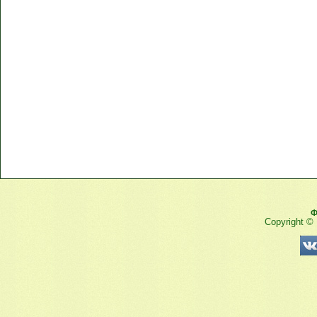
Ф
Copyright ©