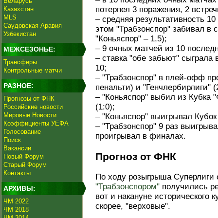
Беларусь
потерпел 3 поражения, 2 встре
Казахстан
MLS
– средняя результативность 10
Саудовская Аравия
этом "Трабзонспор" забивал в ср
Узбекистан
"Коньяспор" – 1,5);
– 9 очных матчей из 10 послед
МЕЖСЕЗОНЬЕ:
– ставка "обе забьют" сыграла 
Трансферы
10;
Контрольные матчи
– "Трабзонспор" в плей-офф пр
РАЗНОЕ:
пенальти) и "Генчлербирлиги" (2
– "Коньяспор" выбил из Кубка "
Прогнозы от ФНК
(1:0);
Российские новости
Мировые Новости
– "Коньяспор" выигрывал Кубок 
Коэффициенты УЕФА
– "Трабзонспор" 9 раз выигрыва
Голосование
проигрывал в финалах.
Поиск
Вакансии
Прогноз от ФНК
Новый Форум
Старый Форум
Контакты
По ходу розыгрыша Суперлиги
"Трабзонспором"
получились ре
АРХИВЫ:
вот и накануне исторического 
ЧМ 2022
скорее, "верховые".
ЧМ 2018
ЧМ 2014