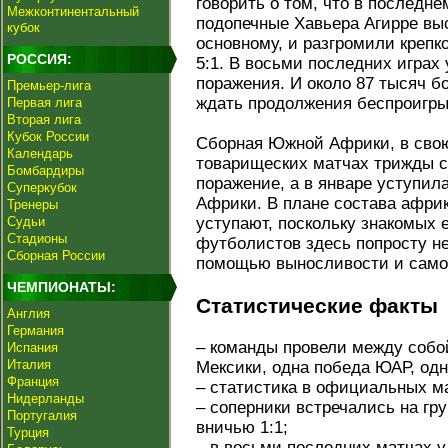
говорить о том, что в последне
Межконтинентальный
подопечные Хавьера Агирре вы
кубок
основному, и разгромили крепк
РОССИЯ:
5:1. В восьми последних играх
поражения. И около 87 тысяч б
Премьер-лига
ждать продолжения беспроигр
Первая лига
Вторая лига
Кубок России
Сборная Южной Африки, в свою
Календарь
товарищеских матчах трижды с
Бомбардиры
поражение, а в январе уступил
Суперкубок
Африки. В плане состава африк
Тренеры
Судьи
уступают, поскольку знакомых
Стадионы
футболистов здесь попросту нет
Сборная России
помощью выносливости и само
ЧЕМПИОНАТЫ:
Статистические факты
Англия
Германия
– команды провели между собо
Испания
Италия
Мексики, одна победа ЮАР, одн
Франция
– статистика в официальных м
Нидерланды
– соперники встречались на гр
Португалия
вничью 1:1;
Турция
– в восьми последних матчах у