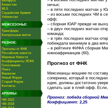
Беларусь
ничьи;
Казахстан
MLS
– в пяти последних матчах у Ю
Саудовская Аравия
– из восьми последних ЧМ в с
Узбекистан
офф;
– сборная ЮАР прежде не вых
МЕЖСЕЗОНЬЕ:
– в двух последних матчах-отк
Трансферы
команда;
Контрольные матчи
– в трёх последних матчах-отк
РАЗНОЕ:
побеждала минимум в два мяча
– в рейтинге ФИФА сборная Ме
Прогнозы от ФНК
южноафриканцев (60).
Российские новости
Мировые Новости
Коэффициенты УЕФА
Прогноз от ФНК
Голосование
Поиск
Мексиканцы мощнее по составу,
Вакансии
Новый Форум
соперника, который в последних
Старый Форум
идее, должны достаточно увере
Контакты
сделать шаг в плей-офф. Если, 
АРХИВЫ:
Прогноз: победа сборной Мекс
ЧМ 2022
Коэффициент:
2,25
ЧМ 2018
ЧМ 2014