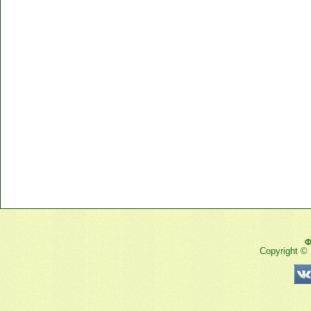
Ф
Copyright ©