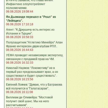
В FIFPro заявили, что глава ФИФА
Инфантино злоупотребляет
полномочиями.
06.08.2026 19:08:44
Ян Дьоманде перешел в "Реал" из
"Лейпцига".
06.08.2026 17:10:18
Агент: "К Дркушичу есть интерес из
Испании и Турции".
06.08.2026 16:58:33
Полузащитник "Атлетико Минейро" Алан
Франко интересен двум клубам РПЛ.
06.08.2026 16:44:43
УЕФА проведет независимую экспертизу,
связанную с продажей прав на ЧМ.
06.08.2026 16:32:33
Николай Наумов: "Локомотиву" не в
первый раз предсказывают крах, а он
существовал и будет существовать".
06.08.2026 16:23:56
Евгений Ловчев: "Думаю, что у Батракова
всё получится в "Галатасарае".
06.08.2026 16:11:08
Виллиам де Оливейра: "Мостовой
получит свой шанс. Мы на него
рассчитываем".