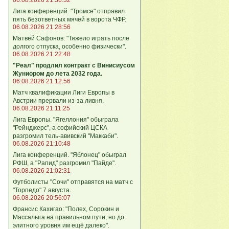
Лига конференций. "Тромсе" отправил
пять безответных мячей в ворота ЧФР.
06.08.2026 21:28:56
Матвей Сафонов: "Тяжело играть после
долгого отпуска, особенно физически".
06.08.2026 21:22:48
"Реал" продлил контракт с Винисиусом
Жуниором до лета 2032 года.
06.08.2026 21:12:56
Матч квалификации Лиги Европы в
Австрии прервали из-за ливня.
06.08.2026 21:11:25
Лига Европы. "Ягеллония" обыграла
"Рейнджерс", а софийский ЦСКА
разгромил тель-авивский "Маккаби".
06.08.2026 21:10:48
Лига кoнференций. "Яблонец" обыграл
РФШ, а "Рапид" разгромил "Пайде".
06.08.2026 21:02:31
Футболисты "Сочи" отправятся на матч с
"Торпедо" 7 августа.
06.08.2026 20:56:07
Франсис Кахигао: "Полех, Сорокин и
Массалыга на правильном пути, но до
элитного уровня им ещё далеко".