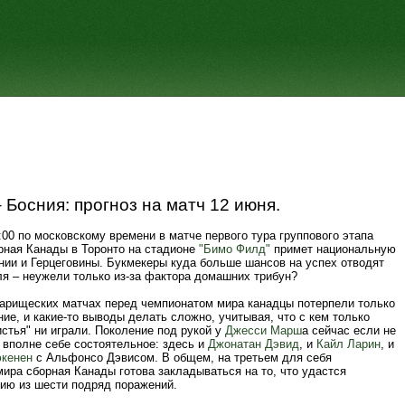
 Босния: прогноз на матч 12 июня.
:00 по московскому времени в матче первого тура группового этапа
рная Канады в Торонто на стадионе
"Бимо Филд"
примет национальную
нии и Герцеговины. Букмекеры куда больше шансов на успех отводят
ля – неужели только из-за фактора домашних трибун?
варищеских матчах перед чемпионатом мира канадцы потерпели только
ие, и какие-то выводы делать сложно, учитывая, что с кем только
стья" ни играли. Поколение под рукой у
Джесси Марш
а сейчас если не
о вполне себе состоятельное: здесь и
Джонатан Дэвид
, и
Кайл Ларин
, и
кенен
с Альфонсо Дэвисом. В общем, на третьем для себя
ира сборная Канады готова закладываться на то, что удастся
рию из шести подряд поражений.