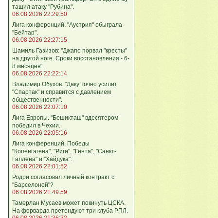
тащил атаку "Рубина".
06.08.2026 22:29:50
Лига конференций. "Аустрия" обыграла
"Бейтар".
06.08.2026 22:27:15
Шамиль Газизов: "Джапо порвал "кресты"
на другой ноге. Сроки восстановления - 6-
8 месяцев".
06.08.2026 22:22:14
Владимир Обухов: "Даку точно усилит
"Спартак" и справится с давлением
общественности".
06.08.2026 22:07:10
Лига Европы. "Бешикташ" вдесятером
победил в Чехии.
06.08.2026 22:05:16
Лига конференций. Победы
"Копенгагена", "Риги", "Гента", "Санкт-
Галлена" и "Хайдука".
06.08.2026 22:01:52
Родри согласовал личный контракт с
"Барселоной"?
06.08.2026 21:49:59
Тамерлан Мусаев может покинуть ЦСКА.
На форварда претендуют три клуба РПЛ.
06.08.2026 21:36:32