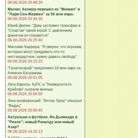
06.08.2026 20:49:29
Магнес Аклиуш перешёл из "Монако" в
"Пари Сен-Жермен" за 50 млн евро.
06.08.2026 20:34:18
Юрий Дюпин: "Даку заслужил трансфер в
"Спартак" своей игрой. С давлением
фанатов он справится".
06.08.2026 20:25:40
Массимо Каррера: "Я уверен, что игрокам,
которые могут придумать что-то
нестандартное, нужно давать свободу".
06.08.2026 20:15:15
"Галатасарай" предложил 33 млн евро за
Алексея Батракова.
06.08.2026 20:01:05
Лига Европы. КуПС и "Университатя
Крайова" сыграли вничью.
06.08.2026 20:00:50
Лига конференций. "Интер Турку" обыграл
"Вадуц".
06.08.2026 20:00:45
Актуально о футболе. Ян Дьоманде в
"Реале": новый Роналду или новый
Азар?
06.08.2026 19:16:13