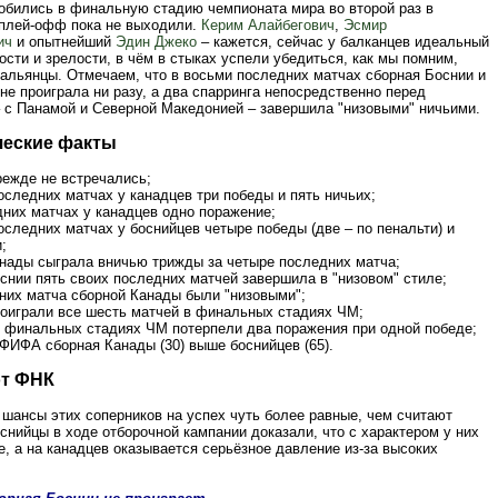
обились в финальную стадию чемпионата мира во второй раз в
в плей-офф пока не выходили.
Керим Алайбегович
,
Эсмир
ич
и опытнейший
Эдин Джеко
– кажется, сейчас у балканцев идеальный
сти и зрелости, в чём в стыках успели убедиться, как мы помним,
тальянцы. Отмечаем, что в восьми последних матчах сборная Боснии и
не проиграла ни разу, а два спарринга непосредственно перед
 с Панамой и Северной Македонией – завершила "низовыми" ничьими.
ческие факты
режде не встречались;
оследних матчах у канадцев три победы и пять ничьих;
дних матчах у канадцев одно поражение;
оследних матчах у боснийцев четыре победы (две – по пенальти) и
;
анады сыграла вничью трижды за четыре последних матча;
снии пять своих последних матчей завершила в "низовом" стиле;
дних матча сборной Канады были "низовыми";
роиграли все шесть матчей в финальных стадиях ЧМ;
в финальных стадиях ЧМ потерпели два поражения при одной победе;
 ФИФА сборная Канады (30) выше боснийцев (65).
от ФНК
 шансы этих соперников на успех чуть более равные, чем считают
снийцы в ходе отборочной кампании доказали, что с характером у них
е, а на канадцев оказывается серьёзное давление из-за высоких