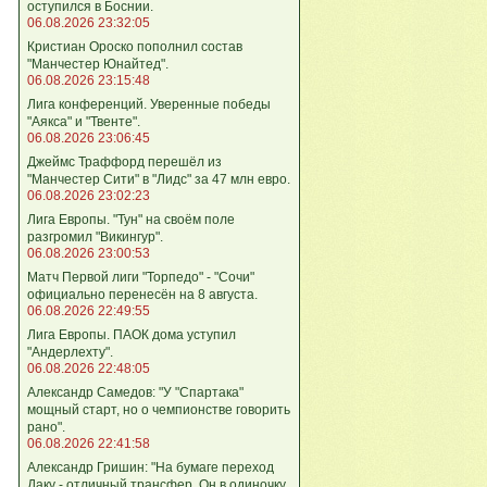
оступился в Боснии.
06.08.2026 23:32:05
Кристиан Ороско пополнил состав
"Манчестер Юнайтед".
06.08.2026 23:15:48
Лига кoнференций. Уверенные победы
"Аякса" и "Твенте".
06.08.2026 23:06:45
Джеймс Траффорд перешёл из
"Манчестер Сити" в "Лидс" за 47 млн евро.
06.08.2026 23:02:23
Лига Европы. "Тун" на своём поле
разгромил "Викингур".
06.08.2026 23:00:53
Матч Первой лиги "Торпедо" - "Сочи"
официально перенесён на 8 августа.
06.08.2026 22:49:55
Лига Европы. ПАОК дома уступил
"Андерлехту".
06.08.2026 22:48:05
Александр Самедов: "У "Спартака"
мощный старт, но о чемпионстве говорить
рано".
06.08.2026 22:41:58
Александр Гришин: "На бумаге переход
Даку - отличный трансфер. Он в одиночку