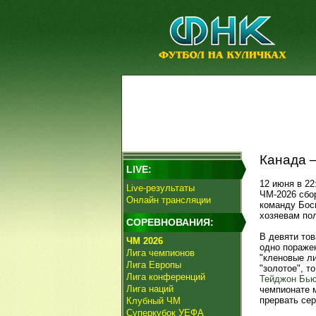
Канада –
LIVE:
12 июня в 22
Live-результаты
ЧМ-2026 сбо
Онлайн трансляции
команду Бос
хозяевам по
СОРЕВНОВАНИЯ:
В девяти то
ЧМ 2026
одно поражен
Лига чемпионов
"кленовые ли
Лига Европы
"золотое", т
Лига конференций
Тейджон Бью
Лига наций
чемпионате м
прервать се
Клубный ЧМ
Суперкубок УЕФА