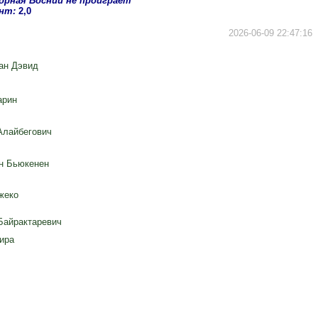
борная Боснии не проиграет
нт:
2,0
2026-06-09 22:47:16
ан Дэвид
арин
Алайбегович
н Бьюкенен
жеко
Байрактаревич
ира