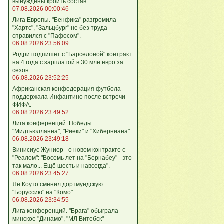
вынуждены кроить состав".
07.08.2026 00:00:46
Лига Европы. "Бенфика" разгромила
"Хартс", "Зальцбург" не без труда
справился с "Пафосом".
06.08.2026 23:56:09
Родри подпишет с "Барселоной" контракт
на 4 года с зарплатой в 30 млн евро за
сезон.
06.08.2026 23:52:25
Африканская конфедерация футбола
поддержала Инфантино после встречи
ФИФА.
06.08.2026 23:49:52
Лига кoнференций. Победы
"Мидтьюлланна", "Риеки" и "Хиберниана".
06.08.2026 23:49:18
Винисиус Жуниор - о новом контракте с
"Реалом": "Восемь лет на "Бернабеу" - это
так мало... Ещё шесть и навсегда".
06.08.2026 23:45:27
Ян Коуто сменил дортмундскую
"Боруссию" на "Комо".
06.08.2026 23:34:55
Лига кoнференций. "Брага" обыграла
минское "Динамо", "МЛ Витебск"