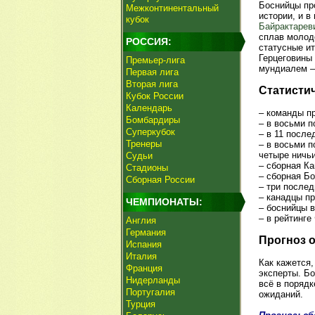
Боснийцы пр
Межконтинентальный
истории, и 
кубок
Байрактарев
сплав молодо
РОССИЯ:
статусные и
Герцеговины 
Премьер-лига
мундиалем –
Первая лига
Вторая лига
Статисти
Кубок России
Календарь
– команды п
Бомбардиры
– в восьми п
Суперкубок
– в 11 после
Тренеры
– в восьми п
четыре ничьи
Судьи
– сборная К
Стадионы
– сборная Бо
Сборная России
– три после
– канадцы п
ЧЕМПИОНАТЫ:
– боснийцы 
– в рейтинге
Англия
Германия
Прогноз 
Испания
Италия
Как кажется,
Франция
эксперты. Бо
Нидерланды
всё в порядк
Португалия
ожиданий.
Турция