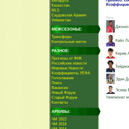
Прогноз: с
Беларусь
Коэффицие
Казахстан
MLS
Саудовская Аравия
Теги:
Узбекистан
Джонат
МЕЖСЕЗОНЬЕ:
Трансферы
Кайл Л
Контрольные матчи
РАЗНОЕ:
Керим 
Прогнозы от ФНК
Российские новости
Тейджо
Мировые Новости
Коэффициенты УЕФА
Голосование
Эдин Д
Поиск
Вакансии
Эсмир 
Новый Форум
Чемпионат м
Старый Форум
Контакты
АРХИВЫ:
ЧМ 2022
ЧМ 2018
ЧМ 2014