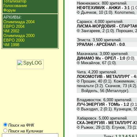
Тотализатор
Нижнекамск. 800 зрителей.
Голосование
НЕФТЕХИМИК - АНЖИ - 3:1
(1:0
Форум
Дьячков, 10 (1:0). Колотилко, 5
АРХИВЫ:
Саранск. 4,000 зрителей.
Олимпиада 2004
ЛИСМА-МОРДОВИЯ - СПАРТАК 
ЕВРО 2004
Зангареев, 2 (1:0). Порошин, 28
ЧМ 2002
Олимпиада 2000
Элиста. 3,500 зрителей.
ЕВРО 2000
УРАЛАН - АРСЕНАЛ - 0:0
.
ЧМ 1998
Махачкала. 3,000 зрителей.
ДИНАМО Мх - ОРЕЛ - 1:0
(0:0).
Михайлов, 67 (1:0).
Чита. 4,200 зрителей.
ЛОКОМОТИВ - МЕТАЛЛУРГ - 4:
Прошин, 40 (0:1). Кожемякин, 4
пенальти (3:2). Скачков, 73 (4:2)
Войдель, 56 (Металлург).
Владивосток. 6,000 зрителей.
ЛУЧ-ЭНЕРГИЯ - ТОМЬ - 1:2
(0:1
Выходил, 2 (0:1). Кузнецов, 55 
Хабаровск. 5,000 зрителей.
СКА-ЭНЕРГИЯ - МЕТАЛЛУРГ-КУ
Поиск на ФНК
Рыжих, 29 (1:0). Егунов, 73 (1:
Поиск на Куличках
Туры:
1
2
3
4
5
6