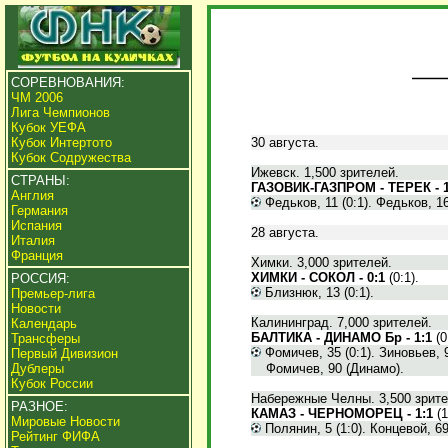
СОРЕВНОВАНИЯ:
ЧМ 2006
Лига Чемпионов
Кубок УЕФА
Кубок Интертото
30 августа.
Кубок Содружества
Ижевск. 1,500 зрителей.
СТРАНЫ:
ГАЗОВИК-ГАЗПРОМ - ТЕРЕК - 1
Англия
Федьков, 11 (0:1). Федьков, 16 
Германия
Испания
28 августа.
Италия
Франция
Химки. 3,000 зрителей.
ХИМКИ - СОКОЛ - 0:1
(0:1).
РОССИЯ:
Близнюк, 13 (0:1).
Премьер-лига
Новости
Калининград. 7,000 зрителей.
Календарь
БАЛТИКА - ДИНАМО Бр - 1:1
(0
Трансферы
Фомичев, 35 (0:1). Зиновьев, 9
Первый Дивизион
Дублеры
Фомичев, 90 (Динамо).
Кубок России
Набережные Челны. 3,500 зрите
РАЗНОЕ:
КАМАЗ - ЧЕРНОМОРЕЦ - 1:1
(1
Мировые Новости
Полянин, 5 (1:0). Концевой, 69 
Рейтинг ФИФА