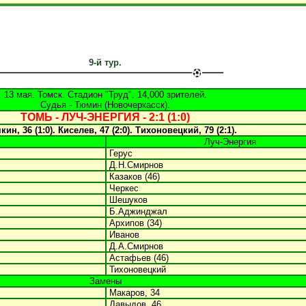
9-й тур.
13 мая. Томск. Стадион "Труд". 14,000 зрителей.
Судья - Тюмин (Новочеркасск).
ТОМЬ - ЛУЧ-ЭНЕРГИЯ - 2:1 (1:0)
ин, 36 (1:0). Киселев, 47 (2:0). Тихоновецкий, 79 (2:1).
Луч-Энергия
Герус
Д.Н.Смирнов
Казаков (46)
Черкес
Шешуков
Б.Аджинджал
Архипов (34)
Иванов
Д.А.Смирнов
Астафьев (46)
Тихоновецкий
Замены
Макаров, 34
Давыдов, 46