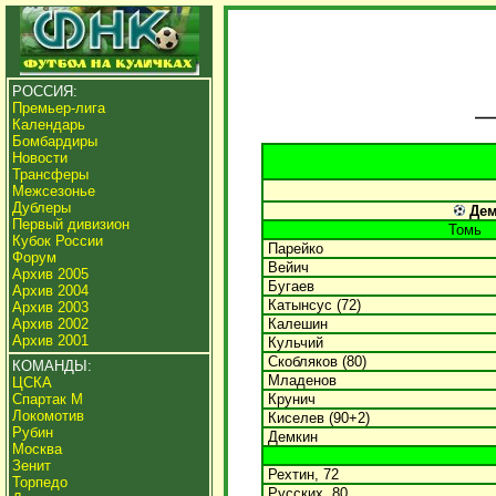
РОССИЯ:
Премьер-лига
Календарь
Бомбардиры
Новости
Трансферы
Межсезонье
Дублеры
Демк
Первый дивизион
Томь
Кубок России
Парейко
Форум
Вейич
Архив 2005
Бугаев
Архив 2004
Катынсус (72)
Архив 2003
Архив 2002
Калешин
Архив 2001
Кульчий
Скобляков (80)
КОМАНДЫ:
Младенов
ЦСКА
Спартак М
Крунич
Локомотив
Киселев (90+2)
Рубин
Демкин
Москва
Зенит
Рехтин, 72
Торпедо
Русских, 80