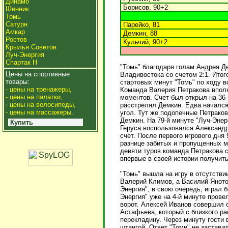
Динамо
Борисов, 90+2
Шинник
Томь
Сатурн
Парейко, 81
Амкар
Демкин, 88
Ростов
Кульчий, 90+2
Крылья Советов
Луч-Энергия
Спартак Н
"Томь" благодаря голам Андрея Д
Цены на спортивные
Владивостока со счетом 2:1. Ито
товары:
стартовых минут "Томь" по ходу
- цены на тренажеры,
Команда Валерия Петракова вполн
- цены на палатки,
моментов. Счет был открыл на 36-
- цены на велосипеды,
расстрелял Демкин. Едва начался
- цены на массажеры.
угол. Тут же подопечные Петраков
Демкин. На 79-й минуте "Луч-Энер
Купить
Геруса воспользовался Александр
счет. После первого игрового дня 
разнице забитых и пропущенных мя
девяти туров команда Петракова с
впервые в своей истории получить
"Томь" вышла на игру в отсутстви
Валерий Климов, а Василий Яното
Энергия", в свою очередь, играл 
Энергия" уже на 4-й минуте пров
ворот. Алексей Иванов совершил 
Астафьева, который с близкого ра
перекладину. Через минуту гости 
штангой. Ответ "Томи" не застав