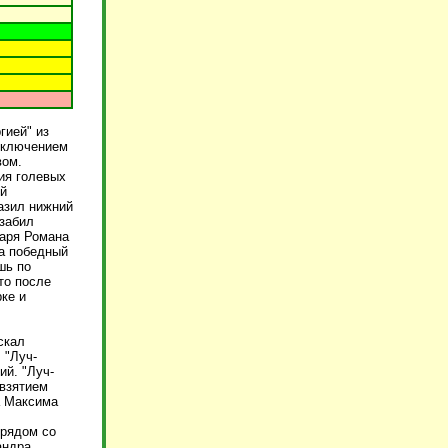
гией" из
исключением
вом.
ия голевых
й
азил нижний
 забил
таря Романа
ла победный
шь по
то после
ке и
скал
 "Луч-
ий. "Луч-
 взятием
а Максима
 рядом со
андра