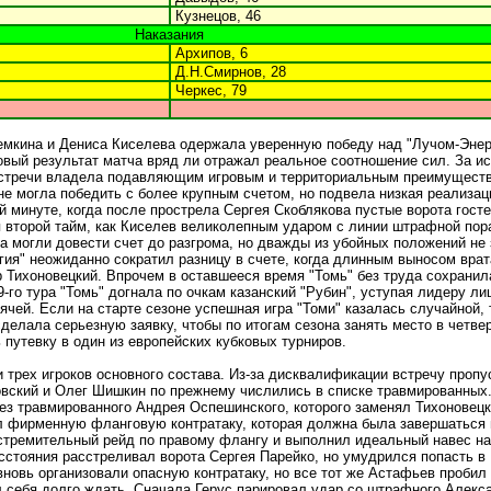
Кузнецов, 46
Наказания
Архипов, 6
Д.Н.Смирнов, 28
Черкес, 79
емкина и Дениса Киселева одержала уверенную победу над "Лучом-Энер
говый результат матча вряд ли отражал реальное соотношение сил. За 
 встречи владела подавляющим игровым и территориальным преимущест
е могла победить с более крупным счетом, но подвела низкая реализац
й минуте, когда после прострела Сергея Скоблякова пустые ворота госте
 второй тайм, как Киселев великолепным ударом с линии штрафной пор
а могли довести счет до разгрома, но дважды из убойных положений не
гия" неожиданно сократил разницу в счете, когда длинным выносом вра
 Тихоновецкий. Впрочем в оставшееся время "Томь" без труда сохрани
9-го тура "Томь" догнала по очкам казанский "Рубин", уступая лидеру ли
чей. Если на старте сезоне успешная игра "Томи" казалась случайной, 
делала серьезную заявку, чтобы по итогам сезона занять место в четвер
 путевку в один из европейских кубковых турниров.
и трех игроков основного состава. Из-за дисквалификации встречу пропу
вский и Олег Шишкин по прежнему числились в списке травмированных.
без травмированного Андрея Оспешинского, которого заменял Тихоновецк
ел фирменную фланговую контратаку, которая должна была завершаться
стремительный рейд по правому флангу и выполнил идеальный навес н
сстояния расстреливал ворота Сергея Парейко, но умудрился попасть в
вновь организовали опасную контратаку, но все тот же Астафьев пробил
ил себя долго ждать. Сначала Герус парировал удар со штрафного Алекс