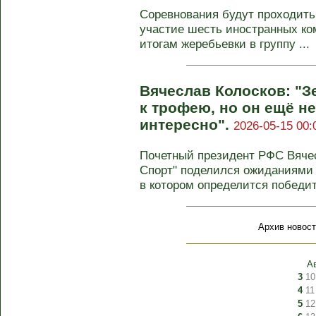
Соревнования будут проходить 
участие шесть иностранных ко
итогам жеребьевки в группу ...
Вячеслав Колосков: "З
к трофею, но он ещё н
интересно".
2026-05-15 00:
Почетный президент РФС Вячес
Спорт" поделился ожиданиями 
в котором определится победите
Архив новост
А
3
10
4
11
5
12