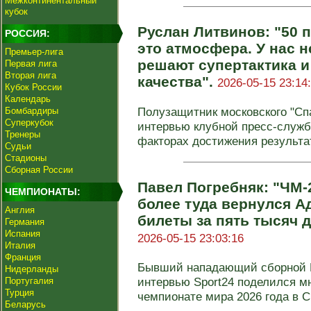
Межконтинентальный
кубок
Руслан Литвинов: "50 п
РОССИЯ:
это атмосфера. У нас н
Премьер-лига
решают супертактика 
Первая лига
Вторая лига
качества".
2026-05-15 23:14
Кубок России
Календарь
Полузащитник московского "Сп
Бомбардиры
Суперкубок
интервью клубной пресс-служб
Тренеры
факторах достижения результата
Судьи
Стадионы
Сборная России
Павел Погребняк: "ЧМ-
ЧЕМПИОНАТЫ:
более туда вернулся А
Англия
билеты за пять тысяч 
Германия
Испания
2026-05-15 23:03:16
Италия
Франция
Бывший нападающий сборной Р
Нидерланды
интервью Sport24 поделился 
Португалия
Турция
чемпионате мира 2026 года в С
Беларусь