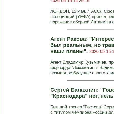
2026-05-15 14:29:19
ЛОНДОН, 15 мая. /ТАСС/. Сою
ассоциаций (УЕФА) принял реш
поражение сборной Латвии за о
Агент Ракова: "Интерес
был реальным, но тра
наши планы".
2026-05-15 1
Агент Владимир Кузьмичев, п
форварда "Локомотива" Вадима
возможное будущее своего кли
Сергей Балахнин: "Гов
"Краснодара" нет, нель
Бывший тренер "Ростова" Серг
с титулом чемпиона России для