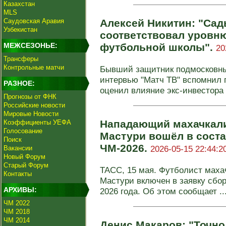
Казахстан
MLS
Саудовская Аравия
Алексей Никитин: "Са
Узбекистан
соответствовал уровню
МЕЖСЕЗОНЬЕ:
футбольной школы".
20
Трансферы
Контрольные матчи
Бывший защитник подмосковны
интервью "Матч ТВ" вспомнил 
РАЗНОЕ:
оценил влияние экс-инвестора 
Прогнозы от ФНК
Российские новости
Мировые Новости
Нападающий махачкали
Коэффициенты УЕФА
Голосование
Мастури вошёл в соста
Поиск
ЧМ-2026.
2026-05-15 22:44:2
Вакансии
Новый Форум
Старый Форум
ТАСС, 15 мая. Футболист маха
Контакты
Мастури включен в заявку сбо
АРХИВЫ:
2026 года. Об этом сообщает ..
ЧМ 2022
ЧМ 2018
ЧМ 2014
Денис Макаров: "Точно