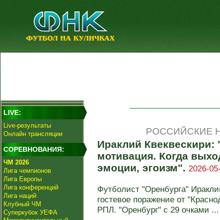
LIVE:
Live-результаты
РОССИЙСКИЕ Н
Онлайн трансляции
Ираклий Квеквескири: 
СОРЕВНОВАНИЯ:
мотивация. Когда выхо
ЧМ 2026
эмоции, эгоизм".
2026-05
Лига чемпионов
Лига Европы
Лига конференций
Футболист "Оренбурга" Иракли
Лига наций
гостевое поражение от "Краснод
Клубный ЧМ
РПЛ. "Оренбург" с 29 очками ...
Суперкубок УЕФА