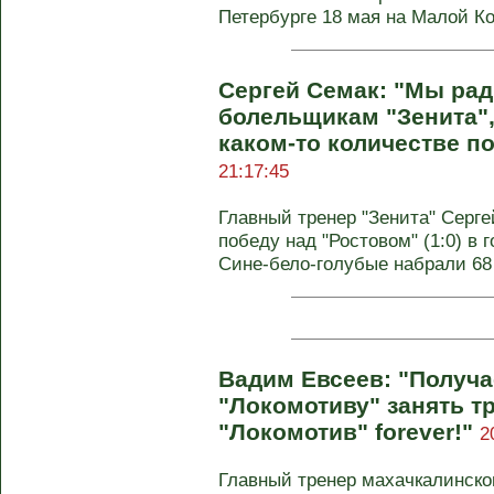
Петербурге 18 мая на Малой К
Сергей Семак: "Мы рад
болельщикам "Зенита",
каком-то количестве по
21:17:45
Главный тренер "Зенита" Серг
победу над "Ростовом" (1:0) в 
Сине-бело-голубые набрали 68
Вадим Евсеев: "Получа
"Локомотиву" занять тр
"Локомотив" forever!"
2
Главный тренер махачкалинско