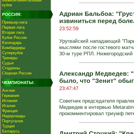
Межконтинентальный
кубок
Адриан Бальбоа: "Груст
РОССИЯ:
извиниться перед бол
Премьер-лига
Первая лига
23:52:59
Вторая лига
Кубок России
Уругвайский нападающий "Пар
Календарь
мыслями после гостевого матча
Бомбардиры
Суперкубок
30-м туре РПЛ. Нижегородский .
Тренеры
Судьи
Стадионы
Александр Медведев: "
Сборная России
было, что "Зенит" обыг
ЧЕМПИОНАТЫ:
23:47:47
Англия
Германия
Советник председателя правле
Испания
Италия
Медведев в интервью Metarati
Франция
прокомментировал триумф пете
Нидерланды
Португалия
Турция
Беларусь
Дмитрий Стоцкий: "Кра