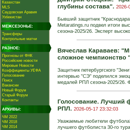
Казахстан
глубины состава".
2026-
MLS
Саудовская Аравия
Узбекистан
Бывший защитник "Краснодара
Metaratings.ru подвел итоги в
МЕЖСЕЗОНЬЕ:
сезона-2025/26. Эксперт высоко
Трансферы
Контрольные матчи
РАЗНОЕ:
Вячеслав Караваев: "М
Прогнозы от ФНК
сложное чемпионство 
Российские новости
Мировые Новости
Защитник петербургского "Зени
Коэффициенты УЕФА
Голосование
интервью "СЭ" поделился эмоц
Поиск
медалей РПЛ сезона-2025/26. Ф
Вакансии
Новый Форум
Старый Форум
Контакты
Голосование. Лучший ф
РПЛ.
2026-05-17 23:32:03
АРХИВЫ:
ЧМ 2022
Уважаемые любители футбола!
ЧМ 2018
лучшего футболиста 30-го тура
ЧМ 2014