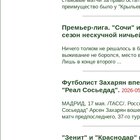
стыковые матчи за право остат
преимущество было у "Крыльев
Премьер-лига. "Сочи" 
сезон нескучной ничье
Ничего толком не решалось в б
выживание не боролся, место в
Лишь в конце второго ...
Футболист Захарян впе
"Реал Сосьедад".
2026-05
МАДРИД, 17 мая. /ТАСС/. Росс
Сосьедад" Арсен Захарян воше
матч предпоследнего, 37-го тура
"Зенит" и "Краснодар"