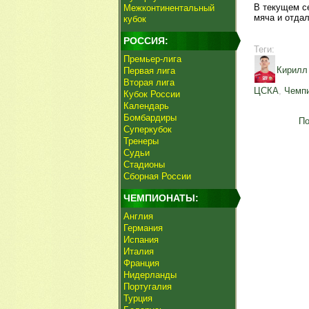
В текущем се
Межконтинентальный
мяча и отдал
кубок
РОССИЯ:
Теги:
Премьер-лига
Кирилл
Первая лига
Вторая лига
ЦСКА
,
Чемпи
Кубок России
Календарь
Бомбардиры
По
Суперкубок
Тренеры
Судьи
Стадионы
Сборная России
ЧЕМПИОНАТЫ:
Англия
Германия
Испания
Италия
Франция
Нидерланды
Португалия
Турция