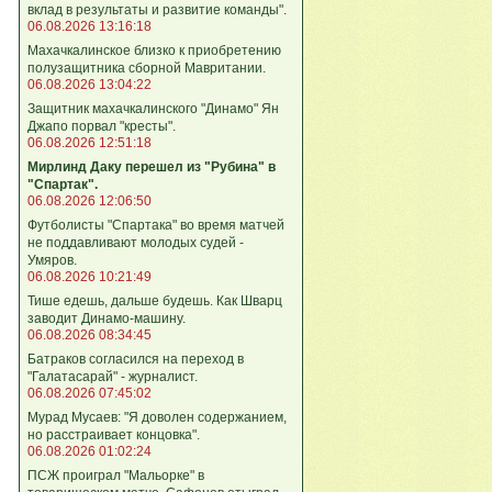
вклад в результаты и развитие команды".
06.08.2026 13:16:18
Махачкалинское близко к приобретению
полузащитника сборной Мавритании.
06.08.2026 13:04:22
Защитник махачкалинского "Динамо" Ян
Джапо порвал "кресты".
06.08.2026 12:51:18
Мирлинд Даку перешел из "Рубина" в
"Спартак".
06.08.2026 12:06:50
Футболисты "Спартака" во время матчей
не поддавливают молодых судей -
Умяров.
06.08.2026 10:21:49
Тише едешь, дальше будешь. Как Шварц
заводит Динамо-машину.
06.08.2026 08:34:45
Батраков согласился на переход в
"Галатасарай" - журналист.
06.08.2026 07:45:02
Мурад Мусаев: "Я доволен содержанием,
но расстраивает концовка".
06.08.2026 01:02:24
ПСЖ проиграл "Мальорке" в