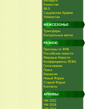
Беларусь
Казахстан
MLS
Саудовская Аравия
Узбекистан
МЕЖСЕЗОНЬЕ:
Трансферы
Контрольные матчи
РАЗНОЕ:
Прогнозы от ФНК
Российские новости
Мировые Новости
Коэффициенты УЕФА
Голосование
Поиск
Вакансии
Новый Форум
Старый Форум
Контакты
АРХИВЫ:
ЧМ 2022
ЧМ 2018
ЧМ 2014