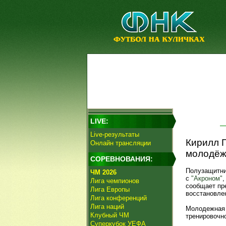
LIVE:
Live-результаты
Кирилл Г
Онлайн трансляции
молодёж
СОРЕВНОВАНИЯ:
Полузащитн
ЧМ 2026
с
"Акроном"
,
Лига чемпионов
сообщает пр
Лига Европы
восстановле
Лига конференций
Лига наций
Молодежная 
Клубный ЧМ
тренировочно
Суперкубок УЕФА