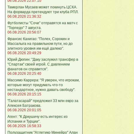
06.08.2026 22:07:10
Тамерлан Мусаев может покинуть ЦСКА.
На форварда претендуют три клуба РПЛ.
06.08.2026 21:36:32
Футболисты "Сочи" отправятся на матч с
"Торпедо" 7 августа.
06.08.2026 20:56:07
Франсис Кахигао: "Полех, Сорокин и
Массалыга на правильном пути, но до
элитного уровня им ещё далеко".
06.08.2026 20:49:29
Юрий Дюпин: "Даку заслужил трансфер в
"Спартак" своей игрой. С давлением
фанатов он справится".
06.08.2026 20:25:40
Массимо Каррера: "Я уверен, что игрокам,
которые могут придумать что-то
нестандартное, нужно давать свободу".
06.08.2026 20:15:15
"Галатасарай" предложил 33 млн евро за
Алексея Батракова.
06.08.2026 20:01:05
Агент: "К Дркушичу есть интерес из
Испании и Турции".
06.08.2026 16:58:33
Полузащитник "Атлетико Минейро" Алан