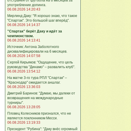
отстранен от футбола на 6 месяцев за
употребление допинга.
06.08.2026 14:20:43
Мирлинд Даку: "Я хорошо знаю, что такое
"Спартак". Это большой шаг вперёд".
06.08.2026 14:14:37
"Спартак" берёт Даку и идёт за
чемпионством.
06.08.2026 14:13:41
Источник: Антона Заболотного
дисквалифицировали на 6 месяцев.
06.08.2026 14:07:58
Сергей Кирьяков: "Ощущение, что цель
руководства "Динамо" – развалить клуб".
06.08.2026 13:54:12
На матче 3-го тура РПЛ "Спартак" –
"Краснодар" ожидается аншлаг.
06.08.2026 13:36:03
Дмитрий Баринов: "Думаю, мы далеки от
возвращения на международные
турниры".
06.08.2026 13:28:05
Пловец Колесников признался, что не
является поклонником Месси.
06.08.2026 13:19:33
Президент "Рубина": "Даку внёс огромный