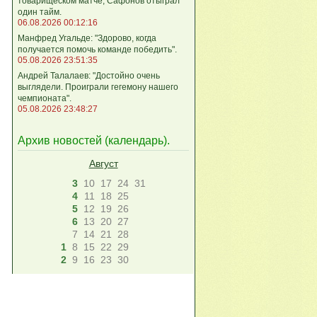
товарищеском матче, Сафонов отыграл
один тайм.
06.08.2026 00:12:16
Манфред Угальде: "Здорово, когда
получается помочь команде победить".
05.08.2026 23:51:35
Андрей Талалаев: "Достойно очень
выглядели. Проиграли гегемону нашего
чемпионата".
05.08.2026 23:48:27
Архив новостей (
календарь
).
Август
3
10
17
24
31
4
11
18
25
5
12
19
26
6
13
20
27
7
14
21
28
1
8
15
22
29
2
9
16
23
30