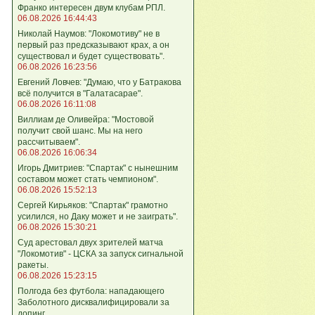
Франко интересен двум клубам РПЛ.
06.08.2026 16:44:43
Николай Наумов: "Локомотиву" не в
первый раз предсказывают крах, а он
существовал и будет существовать".
06.08.2026 16:23:56
Евгений Ловчев: "Думаю, что у Батракова
всё получится в "Галатасарае".
06.08.2026 16:11:08
Виллиам де Оливейра: "Мостовой
получит свой шанс. Мы на него
рассчитываем".
06.08.2026 16:06:34
Игорь Дмитриев: "Спартак" с нынешним
составом может стать чемпионом".
06.08.2026 15:52:13
Сергей Кирьяков: "Спартак" грамотно
усилился, но Даку может и не заиграть".
06.08.2026 15:30:21
Суд арестовал двух зрителей матча
"Локомотив" - ЦСКА за запуск сигнальной
ракеты.
06.08.2026 15:23:15
Полгода без футбола: нападающего
Заболотного дисквалифицировали за
допинг.