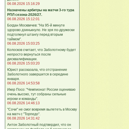
06.08.2026 15:16:29
Назначены арбитры на матчи 3-го тура
РПЛ сезона-2026/27.
06.08.2026 15:12:01
Богдан Москвичев: "На 95‑й минуте
здорово дзинькнуло. Не зря по‑дружески
подтолкнул штангу перед вторым
таймом".
06.08.2026 15:03:25
Колосков считает, что Заболотному будет
непросто вернуться после
дисквалификации.
06.08.2026 15:03:20
Юрист рассказала, что отстранение
Заболотного завершится в середине
января.
06.08.2026 14:53:58
Икер Посо: "Чемпионат России оцениваю
очень высоко, тут собраны сильные
игроки и команды".
06.08.2026 14:46:13
"Сочи" не смог вовремя вылететь в Москву
на матч с "Торпедо".
06.08.2026 14:31:42
Антон Заболотный подтвердил, что он