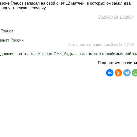
зоне Глебов записал на свой счёт 12 матчей, в которых он забил два
 одну голевую передачу.
2025-03-19 13:28:04
 Глебов
онат России
Источник:
официальный сайт ЦСКА
дпишись на телеграм-канал ФНК, будь всегда вместе с любимым сайто
Поделиться новость