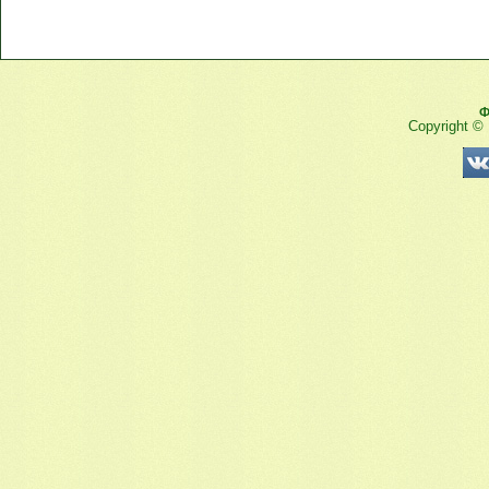
Ф
Copyright ©