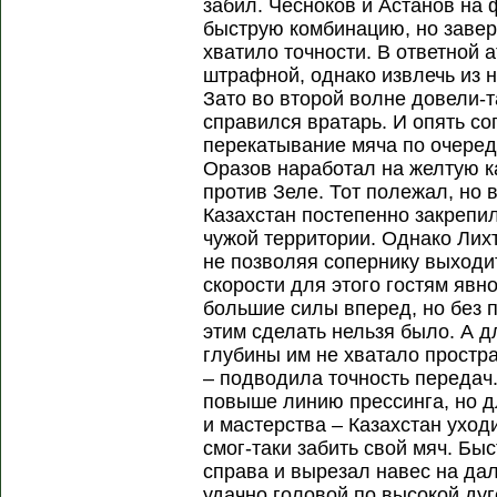
забил. Чесноков и Астанов на
быструю комбинацию, но заве
хватило точности. В ответной 
штрафной, однако извлечь из н
Зато во второй волне довели-т
справился вратарь. И опять с
перекатывание мяча по очереди
Оразов наработал на желтую ка
против Зеле. Тот полежал, но 
Казахстан постепенно закрепил
чужой территории. Однако Лих
не позволяя сопернику выходи
скорости для этого гостям явн
большие силы вперед, но без 
этим сделать нельзя было. А д
глубины им не хватало простра
– подводила точность передач
повыше линию прессинга, но д
и мастерства – Казахстан уход
смог-таки забить свой мяч. Бы
справа и вырезал навес на дал
удачно головой по высокой ду