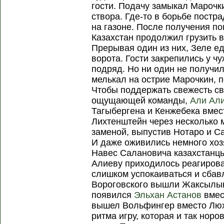
гости. Подачу замыкал Марочк
створа. Где-то в борьбе постр
на газоне. После получения по
Казахстан продолжил грузить 
Прерывая один из них, Зеле е
ворота. Гости закрепились у ч
подряд. Но ни один не получи
мелькал на острие Марочкин, 
Чтобы поддержать свежесть св
ощущающей команды,
Али Ал
Тагыбергена и Кенжебека вмес
Лихтенштейн через несколько 
заменой, выпустив Нотаро и С
И даже оживились немного хоз
Навес Салановича казахстанцы
Алиеву приходилось реагироват
слишком успокаиваться и сбав
Вороговского вышли Жаксылы
появился
Эльхан Астанов
вмес
вышел Вольфингер вместо Люх
ритма игру, которая и так норо