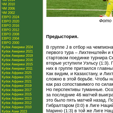
ЧМ 2010
ЧМ 2006
ЧМ 2002
ЕВРО 2024
Фото -
ЕВРО 2020
ЕВРО 2016
ЕВРО 2012
ЕВРО 2008
Предыстория.
ЕВРО 2004
ЕВРО 2000
В группе J в отбор на чемпион
Кубок Америки 2024
Кубок Америки 2021
первого тура – Лихтенштейн и 
Кубок Америки 2019
стартовом поединке турнира Се
Кубок Америки 2016
вторые уступили Уэльсу (1:3).
Кубок Америки 2015
них в группе притаился главны
Кубок Америки 2011
Кубок Африки 2025
Как видим, и Казахстану, и Ли
Кубок Африки 2023
сложно в этой борьбе. Чтобы н
Кубок Африки 2021
как раз сопоставимого по сил
Кубок Африки 2019
Но перспективы туманные. Осо
Кубок Африки 2017
Кубок Африки 2015
за последние 46 матчей выигра
Кубок Африки 2013
это было пять матчей назад. П
Кубок Африки 2012
Гибралтаром (0:0) в Лиге Наций
Кубок Африки 2010
Марино (1:3) в той же Лиге На
Кубок Азии 2023