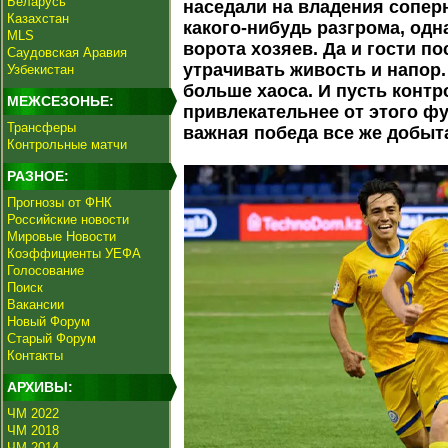
Беларусь
наседали на владения сопер
Казахстан
какого-нибудь разгрома, одн
MLS
ворота хозяев. Да и гости п
Саудовская Аравия
утрачивать живость и напор.
Узбекистан
больше хаоса. И пусть контр
МЕЖСЕЗОНЬЕ:
привлекательнее от этого фу
Трансферы
важная победа все же добыт
Контрольные матчи
РАЗНОЕ:
Прогнозы от ФНК
Российские новости
Мировые Новости
Коэффициенты УЕФА
Голосование
Поиск
Вакансии
Новый Форум
Старый Форум
Контакты
АРХИВЫ:
ЧМ 2022
ЧМ 2018
ЧМ 2014