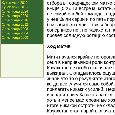
отбора в товарищеском матче 
Кубок Азии 2019
Кубок Азии 2015
КНДР (0:2). Та встреча, кстати
Олимпиада 2024
не самой слабой команды, надо
Олимпиада 2020
у нее были серии и по пять по
Олимпиада 2016
без забитых голов – так себе 
Олимпиада 2012
Олимпиада 2008
соперников нет, но Казахстан 
Олимпиада 2004
провел солидную ротацию сост
Олимпиада 2000
Ход матча.
Матч начался крайне неторопл
себя в непривычной роли конт
Казахстан не особо включался 
выжидал. Складывалось ощущен
знали что-то о результате этог
когда все случится само собой,
прилагать никаких усилий. Пе
исполнители у Казахстана вкл
хоть и менее мастеровитые хоз
итоге никакой остроты не скл
Казахстан стал порой включать