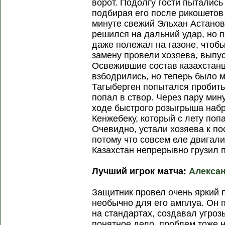
ворот. Подолгу гости пытались 
подбирая его после рикошетов 
минуте свежий Эльхан Астанов
решился на дальний удар, но 
даже полежал на газоне, чтобы
замену провели хозяева, выпу
Освежившие состав казахстанц
взбодрились, но теперь было м
Тагыберген попытался пробить
попал в створ. Через пару мину
ходе быстрого розыгрыша набр
Кенжебеку, который с лету попа
Очевидно, устали хозяева к п
потому что совсем еле двигали
Казахстан непрерывно грузил п
Лучший игрок матча:
Алекса
Защитник провел очень яркий п
необычно для его амплуа. Он 
на стандартах, создавал угрозы
понятное дело, проблем тоже 