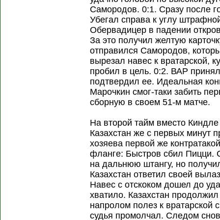
Самородов. 0:1. Сразу после г
Убегал справа к углу штрафной
Обервадицер в падении откров
За это получил желтую карточк
отправился Самородов, которы
вырезал навес к вратарской, к
пробил в цель. 0:2. ВАР принял
подтвердил ее. Идеальная кон
Марочкин смог-таки забить пер
сборную в своем 51-м матче.
На второй тайм вместо Киндл
Казахстан же с первых минут п
хозяева первой же контратако
фланге: Быстров сбил Пицци. 
на дальнюю штангу, но получил
Казахстан ответил своей вылаз
Навес с отскоком дошел до уда
хватило. Казахстан продолжил
напролом полез к вратарской с
судья промолчал. Следом снов