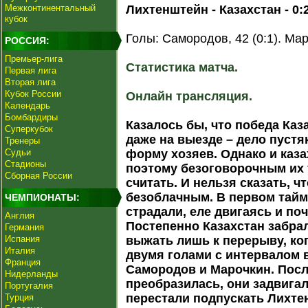
Межконтинентальный
Лихтенштейн - Казахстан - 0:2 
кубок
Голы: Самородов, 42 (0:1). Маро
РОССИЯ:
Премьер-лига
Статистика матча.
Первая лига
Вторая лига
Кубок России
Онлайн трансляция.
Календарь
Бомбардиры
Казалось бы, что победа Ка
Суперкубок
даже на выезде – дело пустяк
Тренеры
Судьи
форму хозяев. Однако и каза
Стадионы
поэтому безоговорочным их 
Сборная России
считать. И нельзя сказать, ч
безоблачным. В первом тай
ЧЕМПИОНАТЫ:
страдали, еле двигаясь и поч
Англия
Постепенно Казахстан забрал
Германия
Испания
выжать лишь к перерыву, ко
Италия
двумя голами с интервалом 
Франция
Самородов и Марочкин. Посл
Нидерланды
преобразилась, они задвига
Португалия
перестали подпускать Лихте
Турция