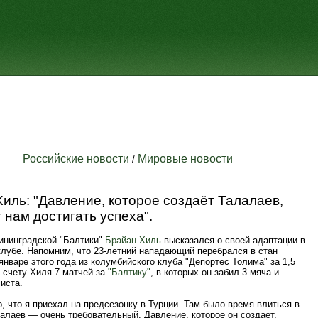
Российские новости
Мировые новости
/
иль: "Давление, которое создаёт Талалаев,
 нам достигать успеха".
ининградской "Балтики"
Брайан Хиль
высказался о своей адаптации в
клубе. Напомним, что 23-летний нападающий перебрался в стан
январе этого года из колумбийского клуба "Депортес Толима" за 1,5
 счету Хиля 7 матчей за
"Балтику"
, в которых он забил 3 мяча и
иста.
, что я приехал на предсезонку в Турции. Там было время влиться в
алаев — очень требовательный. Давление, которое он создает,