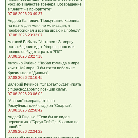
Россию в качестве тренера. Возвращение
в "Зенит" - в приоритете".
07.08.2026 23:49:37
Андрей Лангович: "Присутствие Карпина
на матче для меня не мотивация, я
профессионал и всегда играю на победу".
07.08.2026 23:33:07
Алексей Бабырь: "Интерес к Замерцу
есть, общение идет. Уверен, рано или
поздно он будет играть в РПЛ".
07.08.2026 23:27:18
Антонио Рубенс: "Любая команда в мире
хочет Неймара. Я бы хотел побольше
бразильцев в "Динамо".
07.08.2026 23:16:45
Валерий Кечинов: "Спартак" будет играть
с "Краснодаром" с позиции силы".
07.08.2026 23:06:02
"Алания" возвращается на
Республиканский стадион "Спартак".
07.08.2026 22:58:42
Андрей Ещенко: "Если бы не видел
перспектив в "Броук Бойз", я бы сюда не
пошёл".
07.08.2026 22:34:22