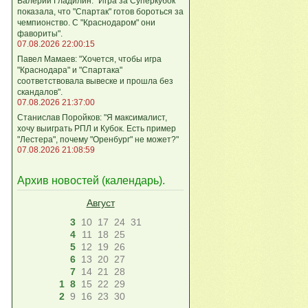
Валерий Гладилин: "Игра за Суперкубок
показала, что "Спартак" готов бороться за
чемпионство. С "Краснодаром" они
фавориты".
07.08.2026 22:00:15
Павел Мамаев: "Хочется, чтобы игра
"Краснодара" и "Спартака"
соответствовала вывеске и прошла без
скандалов".
07.08.2026 21:37:00
Станислав Поройков: "Я максималист,
хочу выиграть РПЛ и Кубок. Есть пример
"Лестера", почему "Оренбург" не может?"
07.08.2026 21:08:59
Архив новостей (
календарь
).
Август
3
10
17
24
31
4
11
18
25
5
12
19
26
6
13
20
27
7
14
21
28
1
8
15
22
29
2
9
16
23
30