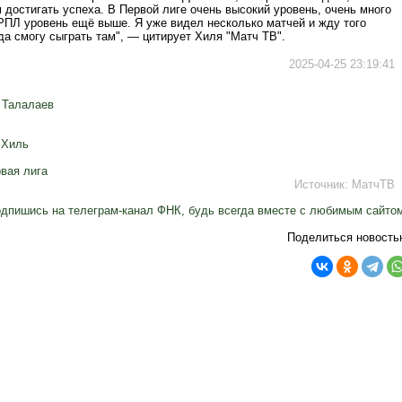
 достигать успеха. В Первой лиге очень высокий уровень, очень много
 РПЛ уровень ещё выше. Я уже видел несколько матчей и жду того
да смогу сыграть там", — цитирует Хиля "Матч ТВ".
2025-04-25 23:19:41
 Талалаев
 Хиль
вая лига
Источник:
МатчТВ
дпишись на телеграм-канал ФНК, будь всегда вместе с любимым сайто
Поделиться новость