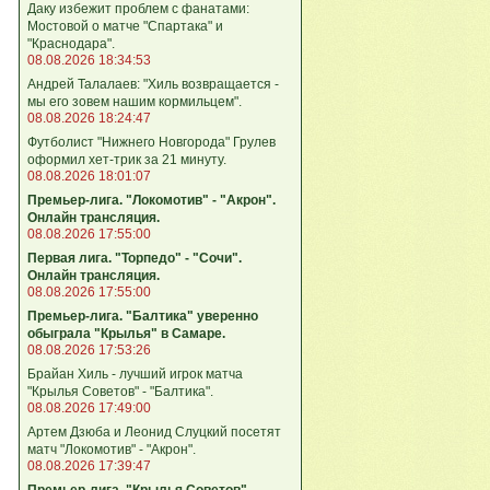
Даку избежит проблем с фанатами:
Мостовой о матче "Спартака" и
"Краснодара".
08.08.2026 18:34:53
Андрей Талалаев: "Хиль возвращается -
мы его зовем нашим кормильцем".
08.08.2026 18:24:47
Футболист "Нижнего Новгорода" Грулев
оформил хет-трик за 21 минуту.
08.08.2026 18:01:07
Премьер-лига. "Локомотив" - "Акрон".
Онлайн трансляция.
08.08.2026 17:55:00
Первая лига. "Торпедо" - "Сочи".
Онлайн трансляция.
08.08.2026 17:55:00
Премьер-лига. "Балтика" уверенно
обыграла "Крылья" в Самаре.
08.08.2026 17:53:26
Брайан Хиль - лучший игрок матча
"Крылья Советов" - "Балтика".
08.08.2026 17:49:00
Артем Дзюба и Леонид Слуцкий посетят
матч "Локомотив" - "Акрон".
08.08.2026 17:39:47
Премьер-лига. "Крылья Советов" -