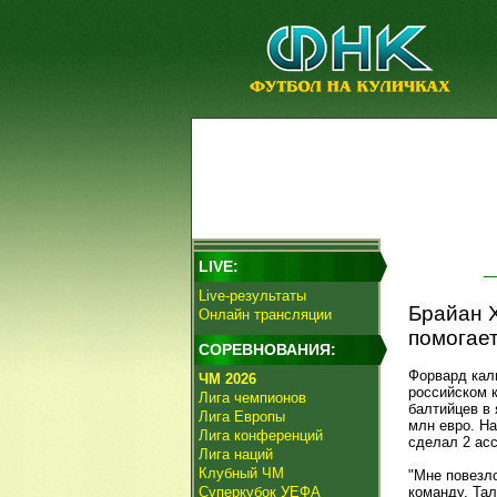
LIVE:
Live-результаты
Брайан Х
Онлайн трансляции
помогает
СОРЕВНОВАНИЯ:
Форвард кал
ЧМ 2026
российском 
Лига чемпионов
балтийцев в 
Лига Европы
млн евро. На
Лига конференций
сделал 2 асс
Лига наций
Клубный ЧМ
"Мне повезло
Суперкубок УЕФА
команду. Тал