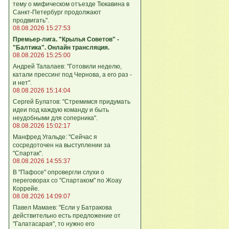
тему о мифическом отъезде Тюкавина в
Санкт-Петербург продолжают
продвигать".
08.08.2026 15:27:53
Премьер-лига. "Крылья Советов" -
"Балтика". Онлайн трансляция.
08.08.2026 15:25:00
Андрей Талалаев: "Готовили неделю,
катали прессинг под Чернова, а его раз -
и нет".
08.08.2026 15:14:04
Сергей Булатов: "Стремимся придумать
идеи под каждую команду и быть
неудобными для соперника".
08.08.2026 15:02:17
Манфред Угальде: "Сейчас я
сосредоточен на выступлении за
"Спартак".
08.08.2026 14:55:37
В "Пафосе" опровергли слухи о
переговорах со "Спартаком" по Жоау
Коррейе.
08.08.2026 14:09:07
Павел Мамаев: "Если у Батракова
действительно есть предложение от
"Галатасарая", то нужно его