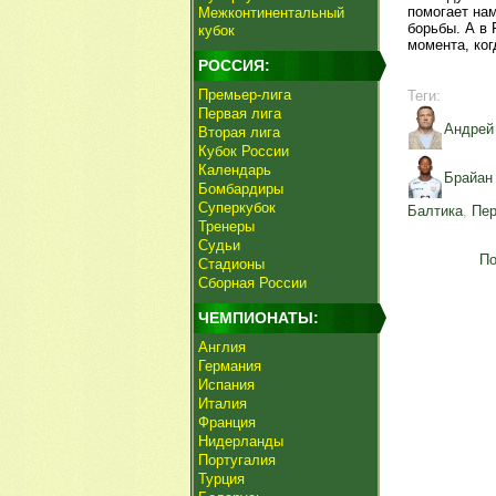
помогает нам
Межконтинентальный
борьбы. А в
кубок
момента, ког
РОССИЯ:
Премьер-лига
Теги:
Первая лига
Андрей
Вторая лига
Кубок России
Календарь
Брайан
Бомбардиры
Суперкубок
Балтика
,
Пер
Тренеры
Судьи
По
Стадионы
Сборная России
ЧЕМПИОНАТЫ:
Англия
Германия
Испания
Италия
Франция
Нидерланды
Португалия
Турция