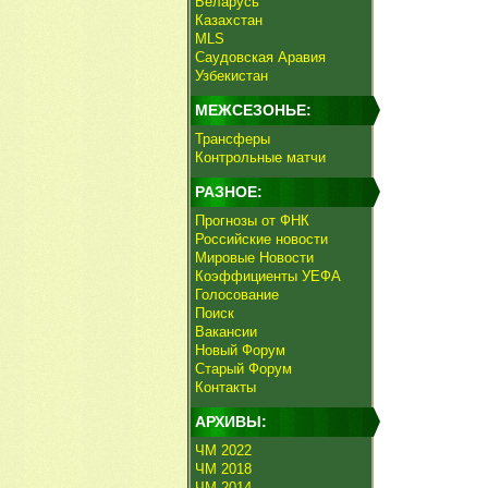
Беларусь
Казахстан
MLS
Саудовская Аравия
Узбекистан
МЕЖСЕЗОНЬЕ:
Трансферы
Контрольные матчи
РАЗНОЕ:
Прогнозы от ФНК
Российские новости
Мировые Новости
Коэффициенты УЕФА
Голосование
Поиск
Вакансии
Новый Форум
Старый Форум
Контакты
АРХИВЫ:
ЧМ 2022
ЧМ 2018
ЧМ 2014