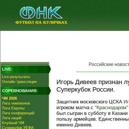
Российские новос
LIVE:
Live-результаты
Игорь Дивеев признан л
Онлайн трансляции
Суперкубок России.
СОРЕВНОВАНИЯ:
ЧМ 2026
Защитник московского ЦСКА
Иг
Лига чемпионов
игроком матча с
"Краснодаром"
Лига Европы
был сыгран в субботу в Казани
Лига конференций
Лига наций
пользу армейцев. Единственный
Клубный ЧМ
именно Дивеев.
Суперкубок УЕФА