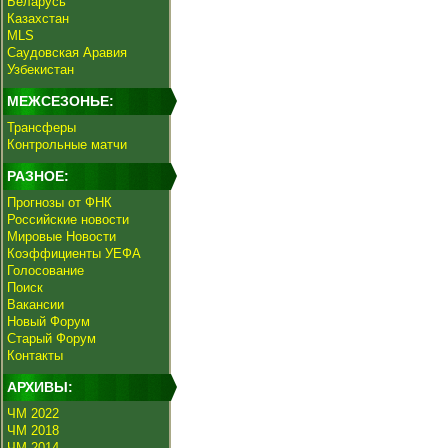
Беларусь
Казахстан
MLS
Саудовская Аравия
Узбекистан
МЕЖСЕЗОНЬЕ:
Трансферы
Контрольные матчи
РАЗНОЕ:
Прогнозы от ФНК
Российские новости
Мировые Новости
Коэффициенты УЕФА
Голосование
Поиск
Вакансии
Новый Форум
Старый Форум
Контакты
АРХИВЫ:
ЧМ 2022
ЧМ 2018
ЧМ 2014