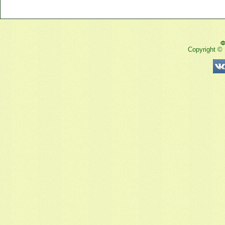
Ф
Copyright ©