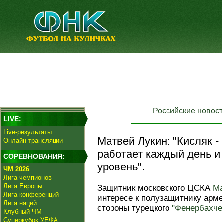
Российские новос
LIVE:
Live-результаты
Матвей Лукин: "Кисляк 
Онлайн трансляции
работает каждый день и
СОРЕВНОВАНИЯ:
уровень".
ЧМ 2026
Лига чемпионов
Лига Европы
Защитник московского ЦСКА
Ма
Лига конференций
интересе к полузащитнику арм
Лига наций
стороны турецкого
"Фенербахче
Клубный ЧМ
Суперкубок УЕФА