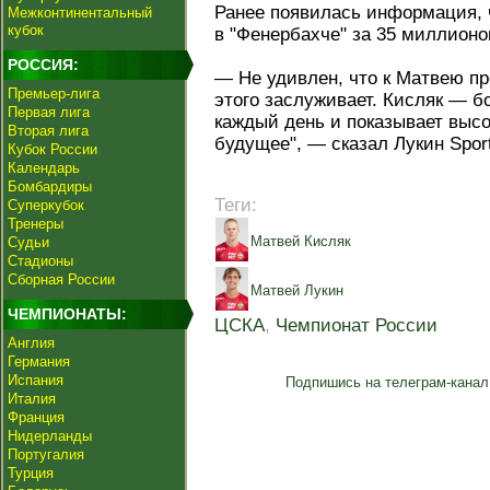
Ранее появилась информация, 
Межконтинентальный
кубок
в "Фенербахче" за 35 миллионо
РОССИЯ:
— Не удивлен, что к Матвею п
Премьер-лига
этого заслуживает. Кисляк — 
Первая лига
каждый день и показывает выс
Вторая лига
будущее", — сказал Лукин Spor
Кубок России
Календарь
Бомбардиры
Теги:
Суперкубок
Тренеры
Матвей Кисляк
Судьи
Стадионы
Сборная России
Матвей Лукин
ЧЕМПИОНАТЫ:
ЦСКА
,
Чемпионат России
Англия
Германия
Испания
Подпишись на телеграм-канал
Италия
Франция
Нидерланды
Португалия
Турция