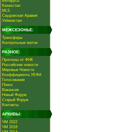
Беларусь
Казахстан
MLS
Саудовская Аравия
Узбекистан
МЕЖСЕЗОНЬЕ:
Трансферы
Контрольные матчи
РАЗНОЕ:
Прогнозы от ФНК
Российские новости
Мировые Новости
Коэффициенты УЕФА
Голосование
Поиск
Вакансии
Новый Форум
Старый Форум
Контакты
АРХИВЫ:
ЧМ 2022
ЧМ 2018
ЧМ 2014