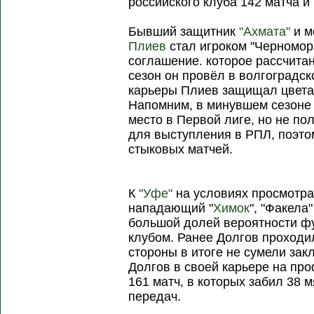
российского клуба 142 матча и 
Бывший защитник
"Ахмата"
и м
Плиев
стал игроком "Черномор
соглашение. которое рассчита
сезон он провёл в волгоградс
карьеры Плиев защищал цвет
Напомним, в минувшем сезон
место в Первой лиге, но не п
для выступления в РПЛ, поэто
стыковых матчей.
К
"Уфе"
на условиях просмотр
нападающий "
Химок
", "Факела
большой долей вероятности фу
клубом. Ранее Долгов проходил
стороны в итоге не сумели зак
Долгов в своей карьере на пр
161 матч, в которых забил 38 
передач.