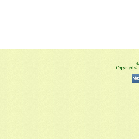
Ф
Copyright ©