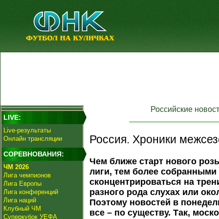
Российские новос
LIVE:
Live-результаты
Россия. Хроники межсез
Онлайн трансляции
СОРЕВНОВАНИЯ:
Чем ближе старт нового роз
ЧМ 2026
лиги, тем более собранными
Лига чемпионов
сконцентрироваться на трен
Лига Европы
разного рода слухах или ок
Лига конференций
Лига наций
Поэтому новостей в понедел
Клубный ЧМ
все – по существу. Так, мос
Суперкубок УЕФА