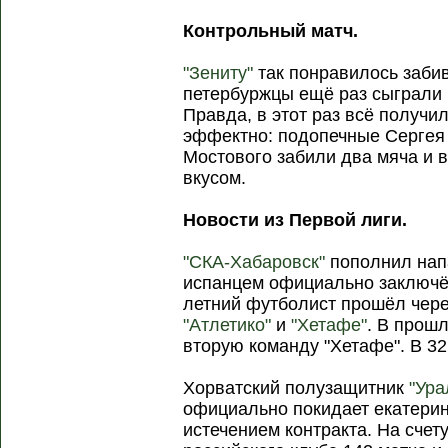
Контрольный матч.
"Зениту"
так понравилось забив
петербуржцы ещё раз сыграли 
Правда, в этот раз всё получи
эффектно: подопечные Сергея
Мостового забили два мяча и в
вкусом.
Новости из Первой лиги.
"СКА-Хабаровск"
пополнил на
испанцем официально заключён
летний футболист прошёл чер
"Атлетико"
и
"Хетафе"
. В прош
вторую команду "Хетафе". В 32
Хорватский полузащитник
"Ура
официально покидает екатеринб
истечением контракта. На счет