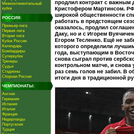
продлил контракт с важным 
Межконтинентальный
Кристофером Мартинсом. РФ
кубок
широкой общественности спи
РОССИЯ:
работать в предстоящем сезо
Премьер-лига
оказалось, продлил соглаше
Первая лига
Даку, но и с Игорем Вуячиче
Вторая лига
Егором Тесленко. Ещё не за
Кубок России
которого определили лучшим
Календарь
Бомбардиры
года, выступающим в Восточ
Суперкубок
снова сыграл против сербск
Тренеры
контрольном матче, и снова 
Судьи
раз семь голов не забил. В
Стадионы
Сборная России
итоги дня в традиционной ру
ЧЕМПИОНАТЫ:
Англия
Германия
Испания
Италия
Франция
Нидерланды
Португалия
Турция