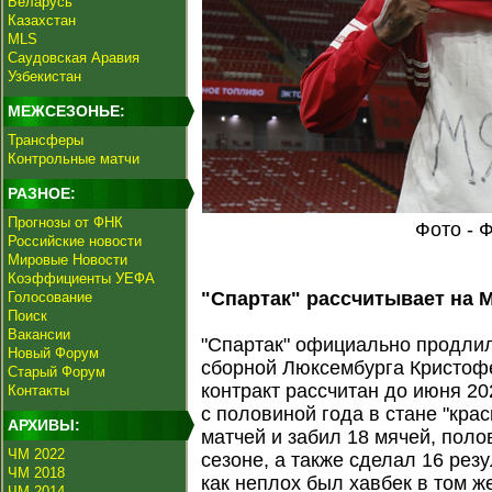
Беларусь
Казахстан
MLS
Саудовская Аравия
Узбекистан
МЕЖСЕЗОНЬЕ:
Трансферы
Контрольные матчи
РАЗНОЕ:
Прогнозы от ФНК
Фото - 
Российские новости
Мировые Новости
Коэффициенты УЕФА
"Спартак" рассчитывает на 
Голосование
Поиск
Вакансии
"Спартак" официально продли
Новый Форум
сборной Люксембурга Кристоф
Старый Форум
контракт рассчитан до июня 202
Контакты
с половиной года в стане "кра
АРХИВЫ:
матчей и забил 18 мячей, пол
ЧМ 2022
сезоне, а также сделал 16 рез
ЧМ 2018
как неплох был хавбек в том 
ЧМ 2014