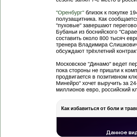
"Оренбург"
близок к покупке 1
полузащитника. Как сообщается
"пуховые" завершают перегов
Бубаньи из боснийского "Сара
составить около 800 тысяч евро
тренера Владимира Слишкович
обсуждают трёхлетний контракт
Московское "Динамо" ведет пе
пока стороны не пришли к ком
продвигается в позитивном кл
Минейро" хочет выручить за 24
миллионов евро, российский кл
Как избавиться от боли и трав
РЕКЛАМА
РЕКЛАМА
РЕКЛАМА
78.8 тыс. просмотров