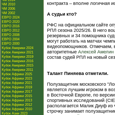
контракта – вполне логичная и
ЧМ 2010
ЧМ 2006
ЧМ 2002
А судьи кто?
ЕВРО 2024
ЕВРО 2020
РФС на официальном сайте оп
ЕВРО 2016
РПЛ сезона 2025/26. В него во
ЕВРО 2012
ЕВРО 2008
резервных и 34 помощника судь
ЕВРО 2004
могут работать на матчах чемп
ЕВРО 2000
видеопомощников. Отмечаем, в
Кубок Америки 2024
авторитетные
Алексей Амелин
Кубок Америки 2021
Кубок Америки 2019
состав судей РПЛ на новый сез
Кубок Америки 2016
Кубок Америки 2015
Кубок Америки 2011
Талант Пиняева отметили.
Кубок Африки 2025
Кубок Африки 2023
Кубок Африки 2021
Полузащитник московского "Л
Кубок Африки 2019
является лучшим игроком в во
Кубок Африки 2017
в Восточной Европе, по верси
Кубок Африки 2015
спортивных исследований (CIE
Кубок Африки 2013
Кубок Африки 2012
располагается Малик Диуф из
Кубок Африки 2010
строчку занимает полузащитни
Кубок Азии 2023