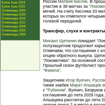
России
Матвей Кисляк
. В про
Кубок Азии 2019
участие в 38 матчах за
"Локомо
Кубок Азии 2015
Олимпиада 2024
мячей. На счету Кисляка 33 ма
Олимпиада 2020
которых он отметился четырьм
Олимпиада 2016
голевой передачей.
Олимпиада 2012
Олимпиада 2008
Олимпиада 2004
Трансфер, слухи и контракты
Олимпиада 2000
Михаил Щетинин
покидает "Лок
полузащитник продолжит карье
Отмечаем, что соглашение с к
опцию обратного выкупа. Щет
"Локомотива". За основной сост
Прошлый сезон футболист про
"Факела"
.
Защитники
Игор Вуячич
,
Русла
также хавбек
Марат Апшацев
о
с
"Рубином"
. Вуянич, Безруков
соглашения до лета 2029 года,
Апшацева рассчитан до лета 2
сезоне занял 7-е место в росс